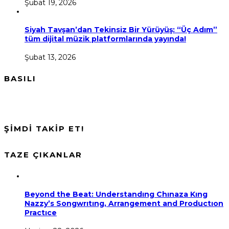
Şubat 19, 2026
Siyah Tavşan’dan Tekinsiz Bir Yürüyüş: “Üç Adım”
tüm dijital müzik platformlarında yayında!
Şubat 13, 2026
BASILI
ŞİMDİ TAKİP ET!
TAZE ÇIKANLAR
Beyond the Beat: Understandıng Chınaza Kıng
Nazzy’s Songwrıtıng, Arrangement and Productıon
Practıce