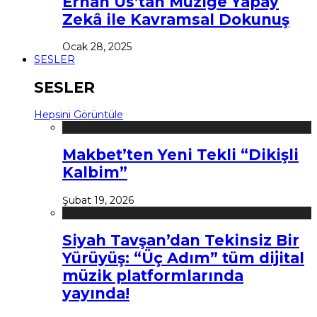
Erhan Us’tan Müziğe Yapay
Zekâ ile Kavramsal Dokunuş
Ocak 28, 2025
SESLER
SESLER
Hepsini Görüntüle
Makbet’ten Yeni Tekli “Dikişli
Kalbim”
Şubat 19, 2026
Siyah Tavşan’dan Tekinsiz Bir
Yürüyüş: “Üç Adım” tüm dijital
müzik platformlarında
yayında!