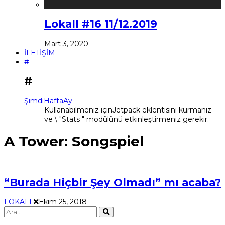
Lokall #16 11/12.2019
Mart 3, 2020
İLETİŞİM
#
#
Şimdi
Hafta
Ay
Kullanabilmeniz içinJetpack eklentisini kurmanız
ve \ "Stats " modülünü etkinleştirmeniz gerekir.
A Tower: Songspiel
“Burada Hiçbir Şey Olmadı” mı acaba?
LOKALL
Ekim 25, 2018