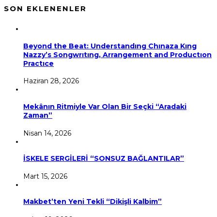
SON EKLENENLER
Beyond the Beat: Understandıng Chınaza Kıng
Nazzy’s Songwrıtıng, Arrangement and Productıon
Practıce
Haziran 28, 2026
Mekânın Ritmiyle Var Olan Bir Seçki “Aradaki
Zaman”
Nisan 14, 2026
İSKELE SERGİLERİ “SONSUZ BAĞLANTILAR”
Mart 15, 2026
Makbet’ten Yeni Tekli “Dikişli Kalbim”