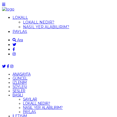
LOKALL
LOKALL NEDİR?
NASIL YER ALABİLİRİM?
PAYLAŞ
Ara
ANASAYFA
GÜNCEL
İZLENİM
SÖYLEŞİ
SESLER
BASILI
SAYILAR
LOKALL NEDİR?
NASIL YER ALABİLİRİM?
PAYLAŞ
İLETİŞİM