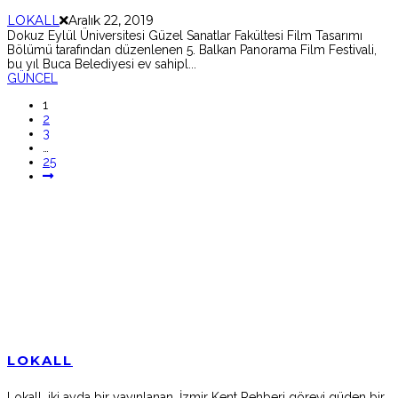
LOKALL
Aralık 22, 2019
Dokuz Eylül Üniversitesi Güzel Sanatlar Fakültesi Film Tasarımı
Bölümü tarafından düzenlenen 5. Balkan Panorama Film Festivali,
bu yıl Buca Belediyesi ev sahipl
...
GÜNCEL
1
2
3
…
25
LOKALL
Lokall, iki ayda bir yayınlanan, İzmir Kent Rehberi görevi güden bir