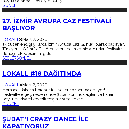
Büyük Salon’da izleyiciyle buluş
...
GÜNCEL
27. İZMİR AVRUPA CAZ FESTİVALİ
BAŞLIYOR
LOKALL
Mart 2, 2020
İlk düzenlendiği yıllarda İzmir Avrupa Caz Günleri olarak başlayan,
Türkiye’nin Gümrük Birliği’ne kabul edilmesinin ardından festivale
dönüşerek kapsamını gider
...
SESLER
SÖYLEŞİ
LOKALL #18 DAĞITIMDA
LOKALL
Mart 2, 2020
Merhaba, Baharla beraber festivaller sezonu da açılıyor!
Festivallere geçmeden önce Şubat sonunda açılan ve bahar
boyunca ziyaret edebileceğiniz sergilerle b
...
GÜNCEL
ŞUBAT’I CRAZY DANCE İLE
KAPATIYORUZ