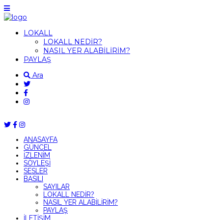
LOKALL
LOKALL NEDİR?
NASIL YER ALABİLİRİM?
PAYLAŞ
Ara
ANASAYFA
GÜNCEL
İZLENİM
SÖYLEŞİ
SESLER
BASILI
SAYILAR
LOKALL NEDİR?
NASIL YER ALABİLİRİM?
PAYLAŞ
İLETİŞİM