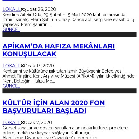
LOKALL
Şubat 26, 2020
Kendine Ait Bir Oda, 29 Şubat – 15 Mart 2020 tarihleri arasında
İzmirli sanatçı Etem Şahin’in Crazy Dance adlı sergisine ev sahipliği
yapacak. Etem Şahin’in
...
GÜNCEL
APİKAM’DA HAFIZA MEKÂNLARI
KONUŞULACAK
LOKALL
Ocak 13, 2020
Kent tarihi ve kültürüne ışık tutan İzmir Büyükşehir Belediyesi
Ahmet Piriştina Kent Arşivi ve Müzesi (APİKAM), yılın ilk etkinliğinde
"Kent Belleğini Hafıza Me
...
GÜNCEL
KÜLTÜR İÇİN ALAN 2020 FON
BAŞVURULARI BAŞLADI
LOKALL
Ocak 7, 2020
Görsel sanatlar ve gösteri sanatları alanındaki kültürel projelere
ortam, mekân ve kaynak sağlayan Kültür için
Alan, İzmir, Diyarbakır ve Gaziantep’te gerçekleş
...