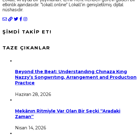
etkinlik ajandasıdır. "lokall.online" Lokall'in genişletilmiş dijital
nüshasıdır.
ŞİMDİ TAKİP ET!
TAZE ÇIKANLAR
Beyond the Beat: Understandıng Chınaza Kıng
Nazzy’s Songwrıtıng, Arrangement and Productıon
Practıce
Haziran 28, 2026
Mekânın Ritmiyle Var Olan Bir Seçki “Aradaki
Zaman”
Nisan 14, 2026