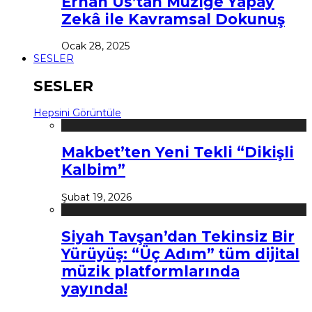
Erhan Us’tan Müziğe Yapay
Zekâ ile Kavramsal Dokunuş
Ocak 28, 2025
SESLER
SESLER
Hepsini Görüntüle
Makbet’ten Yeni Tekli “Dikişli
Kalbim”
Şubat 19, 2026
Siyah Tavşan’dan Tekinsiz Bir
Yürüyüş: “Üç Adım” tüm dijital
müzik platformlarında
yayında!