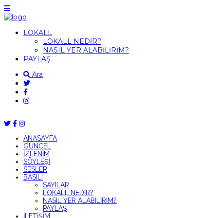
LOKALL
LOKALL NEDİR?
NASIL YER ALABİLİRİM?
PAYLAŞ
Ara
ANASAYFA
GÜNCEL
İZLENİM
SÖYLEŞİ
SESLER
BASILI
SAYILAR
LOKALL NEDİR?
NASIL YER ALABİLİRİM?
PAYLAŞ
İLETİŞİM