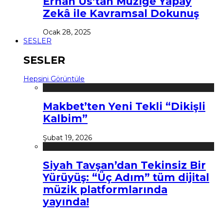
Erhan Us’tan Müziğe Yapay
Zekâ ile Kavramsal Dokunuş
Ocak 28, 2025
SESLER
SESLER
Hepsini Görüntüle
Makbet’ten Yeni Tekli “Dikişli
Kalbim”
Şubat 19, 2026
Siyah Tavşan’dan Tekinsiz Bir
Yürüyüş: “Üç Adım” tüm dijital
müzik platformlarında
yayında!