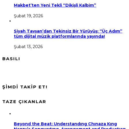
Makbet’ten Yeni Tekli “Dikişli Kalbim”
Şubat 19, 2026
Siyah Tavşan’dan Tekinsiz Bir Yürüyüş: “Üç Adım”
tüm dijital müzik platformlarında yayında!
Şubat 13, 2026
BASILI
ŞİMDİ TAKİP ET!
TAZE ÇIKANLAR
Beyond the Beat: Understandıng Chınaza Kıng
Nazzy’s Songwrıtıng, Arrangement and Productıon