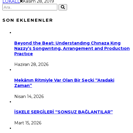
LOKALL
Kasım 28, 2019
SON EKLENENLER
Beyond the Beat: Understandıng Chınaza Kıng
Nazzy’s Songwrıtıng, Arrangement and Productıon
Practıce
Haziran 28, 2026
Mekânın Ritmiyle Var Olan Bir Seçki “Aradaki
Zaman”
Nisan 14, 2026
İSKELE SERGİLERİ “SONSUZ BAĞLANTILAR”
Mart 15, 2026