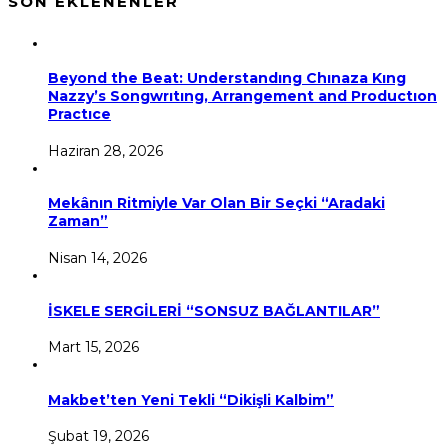
SON EKLENENLER
Beyond the Beat: Understandıng Chınaza Kıng
Nazzy’s Songwrıtıng, Arrangement and Productıon
Practıce
Haziran 28, 2026
Mekânın Ritmiyle Var Olan Bir Seçki “Aradaki
Zaman”
Nisan 14, 2026
İSKELE SERGİLERİ “SONSUZ BAĞLANTILAR”
Mart 15, 2026
Makbet’ten Yeni Tekli “Dikişli Kalbim”
Şubat 19, 2026