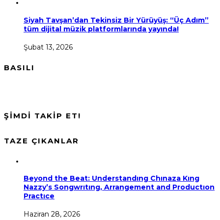
Siyah Tavşan’dan Tekinsiz Bir Yürüyüş: “Üç Adım”
tüm dijital müzik platformlarında yayında!
Şubat 13, 2026
BASILI
ŞİMDİ TAKİP ET!
TAZE ÇIKANLAR
Beyond the Beat: Understandıng Chınaza Kıng
Nazzy’s Songwrıtıng, Arrangement and Productıon
Practıce
Haziran 28, 2026