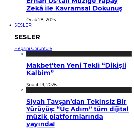
Erhan Us’tan Müziğe Yapay
Zekâ ile Kavramsal Dokunuş
Ocak 28, 2025
SESLER
SESLER
Hepsini Görüntüle
Makbet’ten Yeni Tekli “Dikişli
Kalbim”
Şubat 19, 2026
Siyah Tavşan’dan Tekinsiz Bir
Yürüyüş: “Üç Adım” tüm dijital
müzik platformlarında
yayında!