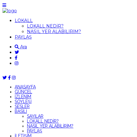
LOKALL
LOKALL NEDİR?
NASIL YER ALABİLİRİM?
PAYLAŞ
Ara
ANASAYFA
GÜNCEL
İZLENİM
SÖYLEŞİ
SESLER
BASILI
SAYILAR
LOKALL NEDİR?
NASIL YER ALABİLİRİM?
PAYLAŞ
İLETİŞİM