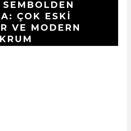
/ SEMBOLDEN
A: ÇOK ESKI
ER VE MODERN
AKRUM
KASIM 23, 2023
SIYAH TAVŞAN’DAN TEKINS
BIR YÜRÜYÜŞ: “ÜÇ ADIM”
TÜM DIJITAL MÜZIK
PLATFORMLARINDA
YAYINDA!
ŞUBAT 13, 2026