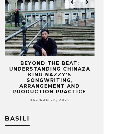
IZ
BEYOND THE BEAT:
MEKÂNIN 
UNDERSTANDING CHINAZA
OLAN BIR 
KING NAZZY’S
Z
SONGWRITING,
NISA
ARRANGEMENT AND
PRODUCTION PRACTICE
HAZIRAN 28, 2026
BASILI