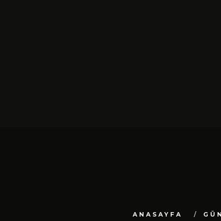
SIYAH TAVŞAN’DAN TEKINSIZ
YÜRÜYÜŞ: “ÜÇ ADIM” TÜ
DIJITAL MÜZIK
PLATFORMLARINDA YAYIN
ŞUBAT 13, 2026
ANASAYFA
GÜ