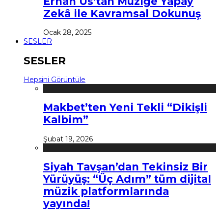
Erhan Us’tan Müziğe Yapay
Zekâ ile Kavramsal Dokunuş
Ocak 28, 2025
SESLER
SESLER
Hepsini Görüntüle
Makbet’ten Yeni Tekli “Dikişli
Kalbim”
Şubat 19, 2026
Siyah Tavşan’dan Tekinsiz Bir
Yürüyüş: “Üç Adım” tüm dijital
müzik platformlarında
yayında!