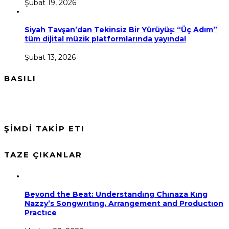
Şubat 19, 2026
Siyah Tavşan’dan Tekinsiz Bir Yürüyüş: “Üç Adım”
tüm dijital müzik platformlarında yayında!
Şubat 13, 2026
BASILI
ŞİMDİ TAKİP ET!
TAZE ÇIKANLAR
Beyond the Beat: Understandıng Chınaza Kıng
Nazzy’s Songwrıtıng, Arrangement and Productıon
Practıce