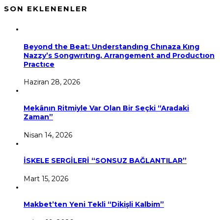
SON EKLENENLER
Beyond the Beat: Understandıng Chınaza Kıng
Nazzy’s Songwrıtıng, Arrangement and Productıon
Practıce
Haziran 28, 2026
Mekânın Ritmiyle Var Olan Bir Seçki “Aradaki
Zaman”
Nisan 14, 2026
İSKELE SERGİLERİ “SONSUZ BAĞLANTILAR”
Mart 15, 2026
Makbet’ten Yeni Tekli “Dikişli Kalbim”