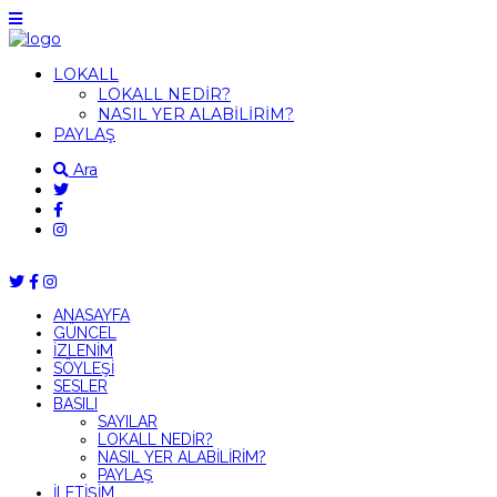
LOKALL
LOKALL NEDİR?
NASIL YER ALABİLİRİM?
PAYLAŞ
Ara
ANASAYFA
GÜNCEL
İZLENİM
SÖYLEŞİ
SESLER
BASILI
SAYILAR
LOKALL NEDİR?
NASIL YER ALABİLİRİM?
PAYLAŞ
İLETİŞİM