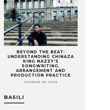
IZ
BEYOND THE BEAT:
MEKÂNIN 
UNDERSTANDING CHINAZA
OLAN BIR 
KING NAZZY’S
Z
SONGWRITING,
NISA
ARRANGEMENT AND
PRODUCTION PRACTICE
HAZIRAN 28, 2026
BASILI