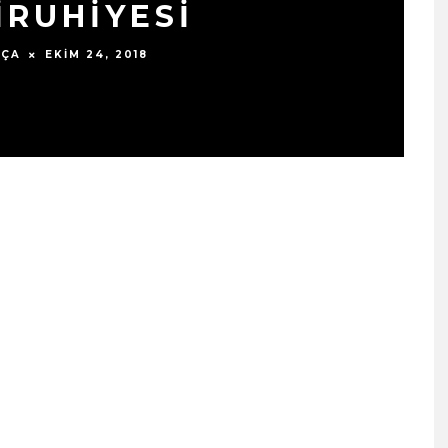
İRUHİYESİ
EKIM 24, 2018
ŞÇA
SIYAH TAVŞAN’DAN TEKINS
BIR YÜRÜYÜŞ: “ÜÇ ADIM”
TÜM DIJITAL MÜZIK
PLATFORMLARINDA
YAYINDA!
ŞUBAT 13, 2026