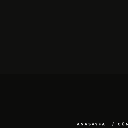
SIYAH TAVŞAN’DAN TEKINSIZ
YÜRÜYÜŞ: “ÜÇ ADIM” TÜ
DIJITAL MÜZIK
PLATFORMLARINDA YAYIN
ŞUBAT 13, 2026
ANASAYFA
GÜ