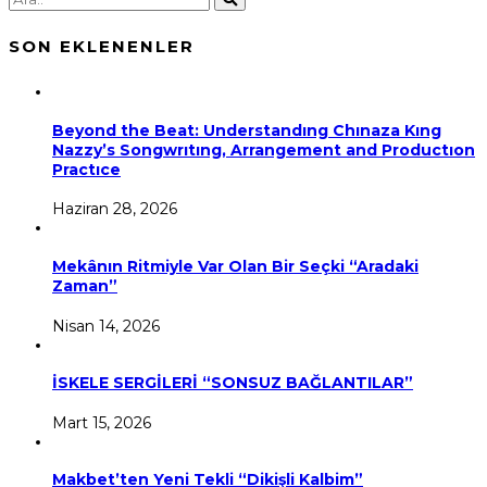
SON EKLENENLER
Beyond the Beat: Understandıng Chınaza Kıng
Nazzy’s Songwrıtıng, Arrangement and Productıon
Practıce
Haziran 28, 2026
Mekânın Ritmiyle Var Olan Bir Seçki “Aradaki
Zaman”
Nisan 14, 2026
İSKELE SERGİLERİ “SONSUZ BAĞLANTILAR”
Mart 15, 2026
Makbet’ten Yeni Tekli “Dikişli Kalbim”