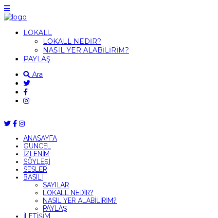
LOKALL
LOKALL NEDİR?
NASIL YER ALABİLİRİM?
PAYLAŞ
Ara
ANASAYFA
GÜNCEL
İZLENİM
SÖYLEŞİ
SESLER
BASILI
SAYILAR
LOKALL NEDİR?
NASIL YER ALABİLİRİM?
PAYLAŞ
İLETİŞİM