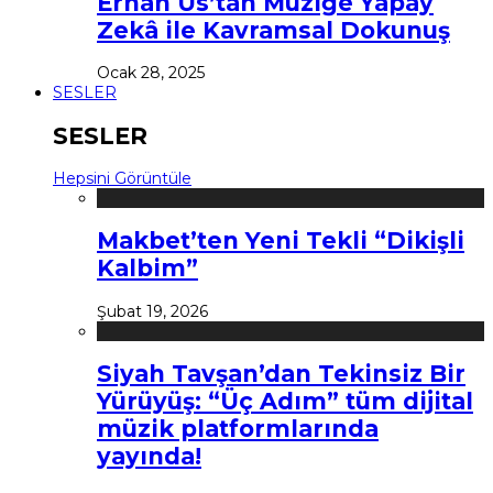
Erhan Us’tan Müziğe Yapay
Zekâ ile Kavramsal Dokunuş
Ocak 28, 2025
SESLER
SESLER
Hepsini Görüntüle
Makbet’ten Yeni Tekli “Dikişli
Kalbim”
Şubat 19, 2026
Siyah Tavşan’dan Tekinsiz Bir
Yürüyüş: “Üç Adım” tüm dijital
müzik platformlarında
yayında!