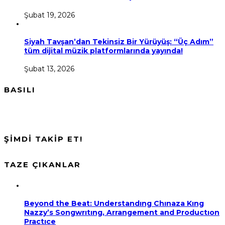
Şubat 19, 2026
Siyah Tavşan’dan Tekinsiz Bir Yürüyüş: “Üç Adım”
tüm dijital müzik platformlarında yayında!
Şubat 13, 2026
BASILI
ŞİMDİ TAKİP ET!
TAZE ÇIKANLAR
Beyond the Beat: Understandıng Chınaza Kıng
Nazzy’s Songwrıtıng, Arrangement and Productıon
Practıce