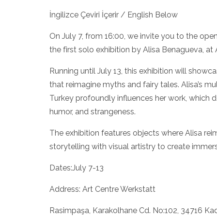
İngilizce Çeviri İçerir / English Below
On July 7, from 16:00, we invite you to the open
the first solo exhibition by Alisa Benagueva, at 
Running until July 13, this exhibition will show
that reimagine myths and fairy tales. Alisa’s mul
Turkey profoundly influences her work, which de
SIYAH TAV
humor, and strangeness.
BIR YÜR
TÜM D
PLAT
The exhibition features objects where Alisa re
storytelling with visual artistry to create imm
ŞU
Dates:July 7-13
Address: Art Centre Werkstatt
Rasimpaşa, Karakolhane Cd. No:102, 34716 Kad