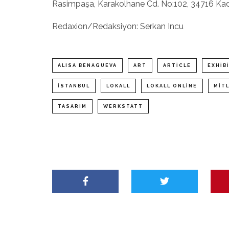
Rasimpaşa, Karakolhane Cd. No:102, 34716 Kad
Redaxion/Redaksiyon: Serkan Incu
ALISA BENAGUEVA
ART
ARTICLE
EXHIB
ISTANBUL
LOKALL
LOKALL ONLINE
MIT
TASARIM
WERKSTATT