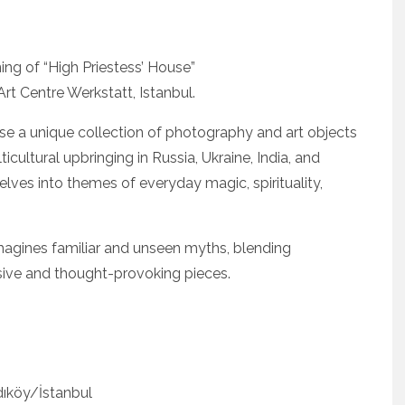
ing of “High Priestess’ House”
Art Centre Werkstatt, Istanbul.
case a unique collection of photography and art objects
ticultural upbringing in Russia, Ukraine, India, and
lves into themes of everyday magic, spirituality,
ŞAN’DAN TEKINSIZ
BEYOND THE BEAT:
ÜYÜŞ: “ÜÇ ADIM”
UNDERSTANDING CHINA
IJITAL MÜZIK
KING NAZZY’S
FORMLARINDA
SONGWRITING,
imagines familiar and unseen myths, blending
YAYINDA!
ARRANGEMENT AND
ersive and thought-provoking pieces.
PRODUCTION PRACTIC
BAT 13, 2026
HAZIRAN 28, 2026
ıköy/İstanbul