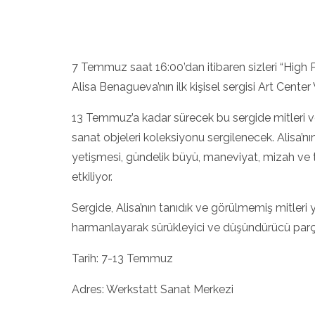
7 Temmuz saat 16:00’dan itibaren sizleri “High P
Alisa Benagueva’nın ilk kişisel sergisi Art Center
13 Temmuz’a kadar sürecek bu sergide mitleri ve
sanat objeleri koleksiyonu sergilenecek. Alisa’n
yetişmesi, gündelik büyü, maneviyat, mizah ve t
etkiliyor.
Sergide, Alisa’nın tanıdık ve görülmemiş mitleri 
harmanlayarak sürükleyici ve düşündürücü parçal
Tarih: 7-13 Temmuz
Adres: Werkstatt Sanat Merkezi