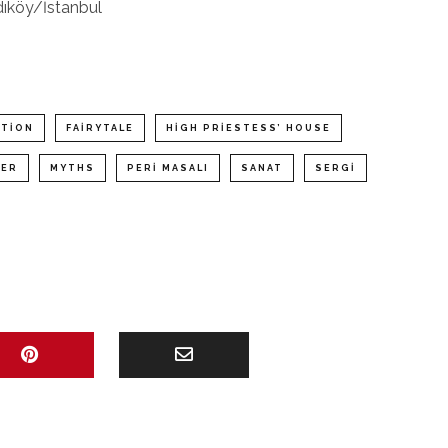
ıköy/İstanbul
ITION
FAIRYTALE
HIGH PRIESTESS’ HOUSE
LER
MYTHS
PERI MASALI
SANAT
SERGI