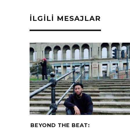
İLGILI MESAJLAR
 VAR OLAN BIR
İSKELE SERGİLERİ “SONS