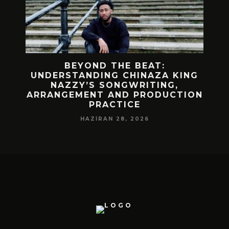
:
MEKÂNIN RITMIYLE VAR OLAN BIR
A KING
SEÇKI “ARADAKI ZAMAN”
NG,
NISAN 14, 2026
DUCTION