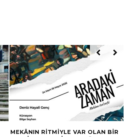
MAKBET’TEN YENI TEKLI “DIKIŞL
KALBIM”
ŞUBAT 19, 2026
LOKALL
UZ