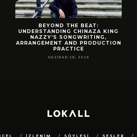
 BIR
BEYOND THE BEAT:
MEKÂ
M
UNDERSTANDING CHINAZA KING
NAZZY’S SONGWRITING,
DA!
ARRANGEMENT AND PRODUCTION
PRACTICE
HAZIRAN 28, 2026
NCEL
İZLENİM
SÖYLEŞİ
SESLER