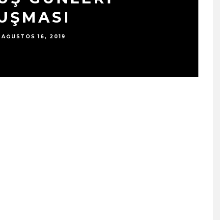
UŞMASI
AĞUSTOS 16, 2019
SIYAH TAVŞAN’DAN TEKINS
BIR YÜRÜYÜŞ: “ÜÇ ADIM”
TÜM DIJITAL MÜZIK
PLATFORMLARINDA
YAYINDA!
ŞUBAT 13, 2026