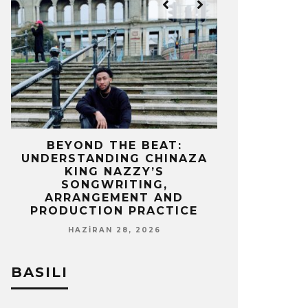
IZ
BEYOND THE BEAT:
MEKÂNIN 
UNDERSTANDING CHINAZA
OLAN BIR 
KING NAZZY’S
Z
SONGWRITING,
NISA
ARRANGEMENT AND
PRODUCTION PRACTICE
HAZIRAN 28, 2026
BASILI