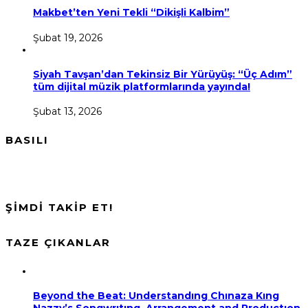
Makbet’ten Yeni Tekli “Dikişli Kalbim”
Şubat 19, 2026
Siyah Tavşan’dan Tekinsiz Bir Yürüyüş: “Üç Adım”
tüm dijital müzik platformlarında yayında!
Şubat 13, 2026
BASILI
ŞİMDİ TAKİP ET!
TAZE ÇIKANLAR
Beyond the Beat: Understandıng Chınaza Kıng
Nazzy’s Songwrıtıng, Arrangement and Productıon