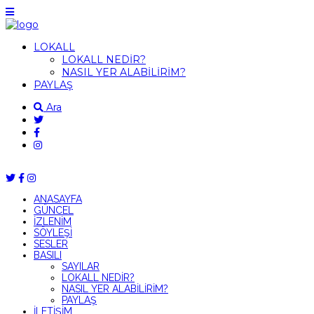
LOKALL
LOKALL NEDİR?
NASIL YER ALABİLİRİM?
PAYLAŞ
Ara
ANASAYFA
GÜNCEL
İZLENİM
SÖYLEŞİ
SESLER
BASILI
SAYILAR
LOKALL NEDİR?
NASIL YER ALABİLİRİM?
PAYLAŞ
İLETİŞİM