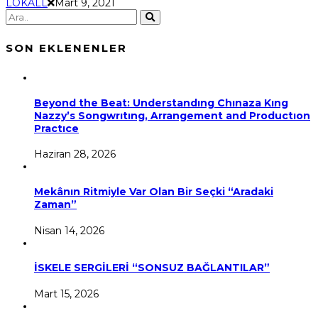
LOKALL
Mart 9, 2021
SON EKLENENLER
Beyond the Beat: Understandıng Chınaza Kıng
Nazzy’s Songwrıtıng, Arrangement and Productıon
Practıce
Haziran 28, 2026
Mekânın Ritmiyle Var Olan Bir Seçki “Aradaki
Zaman”
Nisan 14, 2026
İSKELE SERGİLERİ “SONSUZ BAĞLANTILAR”
Mart 15, 2026