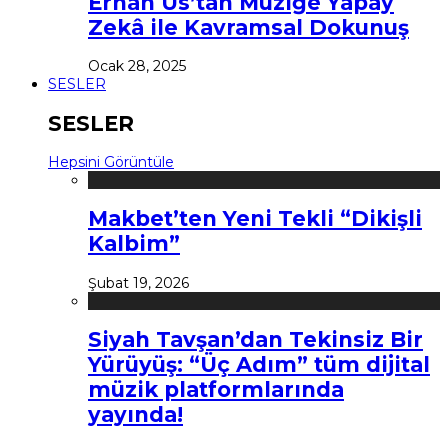
Erhan Us’tan Müziğe Yapay
Zekâ ile Kavramsal Dokunuş
Ocak 28, 2025
SESLER
SESLER
Hepsini Görüntüle
Makbet’ten Yeni Tekli “Dikişli
Kalbim”
Şubat 19, 2026
Siyah Tavşan’dan Tekinsiz Bir
Yürüyüş: “Üç Adım” tüm dijital
müzik platformlarında
yayında!