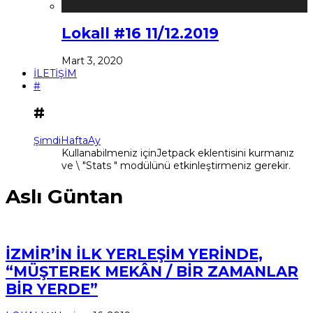
Lokall #16 11/12.2019
Mart 3, 2020
İLETİŞİM
#
#
Şimdi
Hafta
Ay
Kullanabilmeniz içinJetpack eklentisini kurmanız
ve \ "Stats " modülünü etkinleştirmeniz gerekir.
Aslı Güntan
İZMİR’İN İLK YERLEŞİM YERİNDE,
“MÜŞTEREK MEKÂN / BİR ZAMANLAR
BİR YERDE”