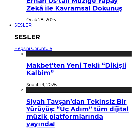
Erhan Us’tan Müziğe Yapay
Zekâ ile Kavramsal Dokunuş
Ocak 28, 2025
SESLER
SESLER
Hepsini Görüntüle
Makbet’ten Yeni Tekli “Dikişli
Kalbim”
Şubat 19, 2026
Siyah Tavşan’dan Tekinsiz Bir
Yürüyüş: “Üç Adım” tüm dijital
müzik platformlarında
yayında!