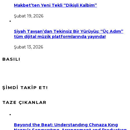
Makbet’ten Yeni Tekli “Dikişli Kalbim”
Şubat 19, 2026
Siyah Tavşan’dan Tekinsiz Bir Yürüyüş: “Üç Adım”
tüm dijital müzik platformlarında yayında!
Şubat 13, 2026
BASILI
ŞİMDİ TAKİP ET!
TAZE ÇIKANLAR
Beyond the Beat: Understandıng Chınaza Kıng
Nazzy’s Songwrıtıng, Arrangement and Productıon