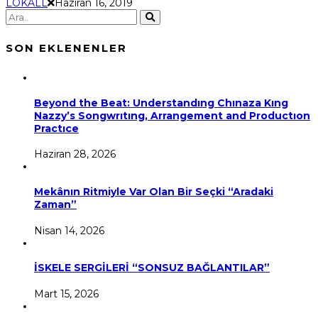
LOKALL
Haziran 16, 2019
SON EKLENENLER
Beyond the Beat: Understandıng Chınaza Kıng
Nazzy’s Songwrıtıng, Arrangement and Productıon
Practıce
Haziran 28, 2026
Mekânın Ritmiyle Var Olan Bir Seçki “Aradaki
Zaman”
Nisan 14, 2026
İSKELE SERGİLERİ “SONSUZ BAĞLANTILAR”
Mart 15, 2026