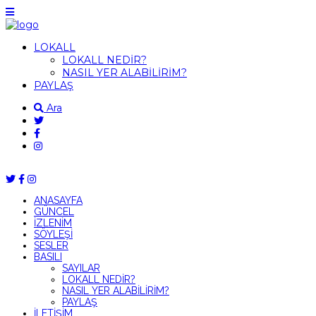
LOKALL
LOKALL NEDİR?
NASIL YER ALABİLİRİM?
PAYLAŞ
Ara
ANASAYFA
GÜNCEL
İZLENİM
SÖYLEŞİ
SESLER
BASILI
SAYILAR
LOKALL NEDİR?
NASIL YER ALABİLİRİM?
PAYLAŞ
İLETİŞİM