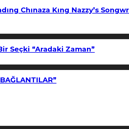
ndıng Chınaza Kıng Nazzy’s Songwr
Bir Seçki “Aradaki Zaman”
Z BAĞLANTILAR”