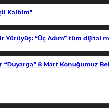
şli Kalbim”
ir Yürüyüş: “Üç Adım” tüm dijital 
r “Duyarga” 8 Mart Konuğumuz Bel