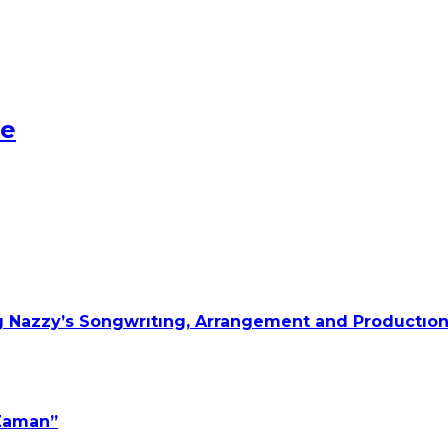
ge
 Nazzy’s Songwrıtıng, Arrangement and Productıon
 Zaman”