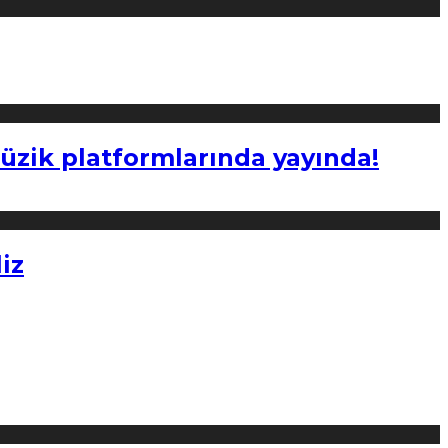
müzik platformlarında yayında!
iz