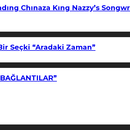
ndıng Chınaza Kıng Nazzy’s Songwr
Bir Seçki “Aradaki Zaman”
Z BAĞLANTILAR”