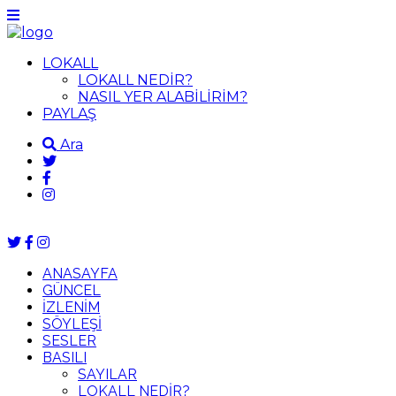
LOKALL
LOKALL NEDİR?
NASIL YER ALABİLİRİM?
PAYLAŞ
Ara
ANASAYFA
GÜNCEL
İZLENİM
SÖYLEŞİ
SESLER
BASILI
SAYILAR
LOKALL NEDİR?