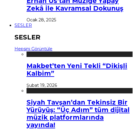
Erhan Us’tan Müziğe Yapay
Zekâ ile Kavramsal Dokunuş
Ocak 28, 2025
SESLER
SESLER
Hepsini Görüntüle
Makbet’ten Yeni Tekli “Dikişli
Kalbim”
Şubat 19, 2026
Siyah Tavşan’dan Tekinsiz Bir
Yürüyüş: “Üç Adım” tüm dijital
müzik platformlarında
yayında!