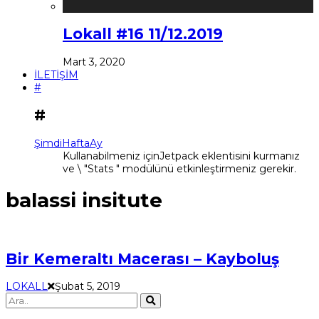
Lokall #16 11/12.2019
Mart 3, 2020
İLETİŞİM
#
#
Şimdi
Hafta
Ay
Kullanabilmeniz içinJetpack eklentisini kurmanız
ve \ "Stats " modülünü etkinleştirmeniz gerekir.
balassi insitute
Bir Kemeraltı Macerası – Kayboluş
LOKALL
Şubat 5, 2019