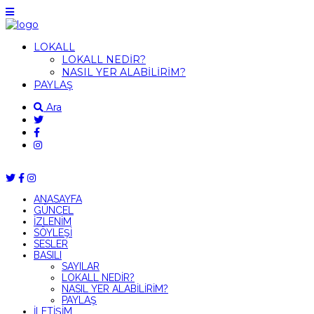
LOKALL
LOKALL NEDİR?
NASIL YER ALABİLİRİM?
PAYLAŞ
Ara
ANASAYFA
GÜNCEL
İZLENİM
SÖYLEŞİ
SESLER
BASILI
SAYILAR
LOKALL NEDİR?
NASIL YER ALABİLİRİM?
PAYLAŞ
İLETİŞİM