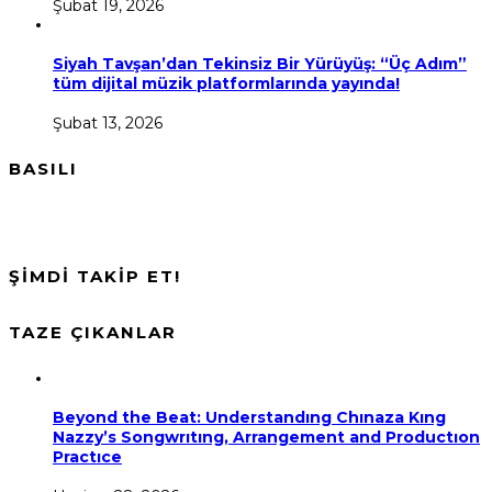
Şubat 19, 2026
Siyah Tavşan’dan Tekinsiz Bir Yürüyüş: “Üç Adım”
tüm dijital müzik platformlarında yayında!
Şubat 13, 2026
BASILI
ŞİMDİ TAKİP ET!
TAZE ÇIKANLAR
Beyond the Beat: Understandıng Chınaza Kıng
Nazzy’s Songwrıtıng, Arrangement and Productıon
Practıce