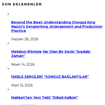
SON EKLENENLER
Beyond the Beat: Understandıng Chınaza Kıng
Nazzy’s Songwrıtıng, Arrangement and Productıon
Practıce
Haziran 28, 2026
Mekânın Ritmiyle Var Olan Bir Seçki “Aradaki
Zaman”
Nisan 14, 2026
İSKELE SERGİLERİ “SONSUZ BAĞLANTILAR”
Mart 15, 2026
Makbet’ten Yeni Tekli “Dikişli Kalbim”