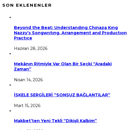
SON EKLENENLER
Beyond the Beat: Understandıng Chınaza Kıng
Nazzy’s Songwrıtıng, Arrangement and Productıon
Practıce
Haziran 28, 2026
Mekânın Ritmiyle Var Olan Bir Seçki “Aradaki
Zaman”
Nisan 14, 2026
İSKELE SERGİLERİ “SONSUZ BAĞLANTILAR”
Mart 15, 2026
Makbet’ten Yeni Tekli “Dikişli Kalbim”