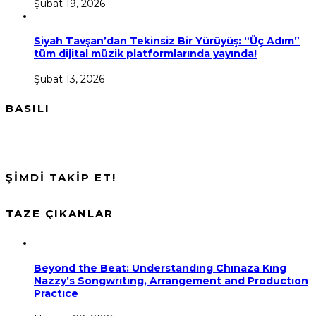
Şubat 19, 2026
Siyah Tavşan’dan Tekinsiz Bir Yürüyüş: “Üç Adım”
tüm dijital müzik platformlarında yayında!
Şubat 13, 2026
BASILI
ŞİMDİ TAKİP ET!
TAZE ÇIKANLAR
Beyond the Beat: Understandıng Chınaza Kıng
Nazzy’s Songwrıtıng, Arrangement and Productıon
Practıce