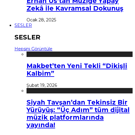
Erhan Us’tan Müziğe Yapay
Zekâ ile Kavramsal Dokunuş
Ocak 28, 2025
SESLER
SESLER
Hepsini Görüntüle
Makbet’ten Yeni Tekli “Dikişli
Kalbim”
Şubat 19, 2026
Siyah Tavşan’dan Tekinsiz Bir
Yürüyüş: “Üç Adım” tüm dijital
müzik platformlarında
yayında!