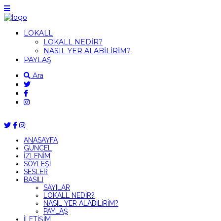
LOKALL
LOKALL NEDİR?
NASIL YER ALABİLİRİM?
PAYLAŞ
Ara
ANASAYFA
GÜNCEL
İZLENİM
SÖYLEŞİ
SESLER
BASILI
SAYILAR
LOKALL NEDİR?
NASIL YER ALABİLİRİM?
PAYLAŞ
İLETİŞİM