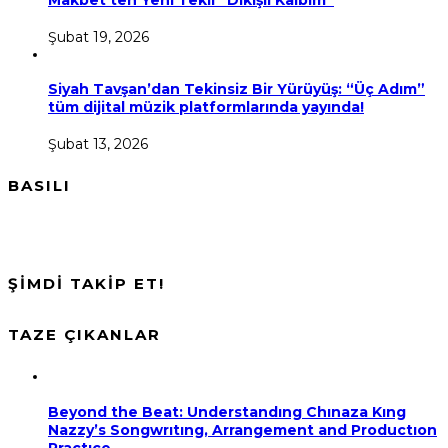
Makbet’ten Yeni Tekli “Dikişli Kalbim”
Şubat 19, 2026
Siyah Tavşan’dan Tekinsiz Bir Yürüyüş: “Üç Adım”
tüm dijital müzik platformlarında yayında!
Şubat 13, 2026
BASILI
ŞİMDİ TAKİP ET!
TAZE ÇIKANLAR
Beyond the Beat: Understandıng Chınaza Kıng
Nazzy’s Songwrıtıng, Arrangement and Productıon
Practıce