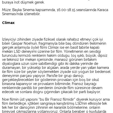
buraya not düşmek gerek.
Müze
, Başka Sinema kapsamında, 16.00-18.15 seanslarında Karaca
Sineması’nda izlenebilir.
Climax
İzleyiciyi zihinden ziyade fiziksel olarak rahatsız etmeyi çok iyi
bilen Gaspar Noe’nun, fragmanıyla bile baş döndüren (kelimenin
gerçek anlamıyla öyle) filmi
Climax
ise en basit tabirle kapalı
mekân LSD deneyimi üzerine bir film. Yönetmenin en sevdiği
turunculu kırmızılı renklerin hakim olduğu, loş ışıklı, büyük, dipsiz
ve tekinsiz bir mekan içerisinde, manasız görünen birtakım
diyaloglara uzun süre sabitlendiği gibi iki dakika yerinde de
duramayan, bir yükselip bir alçalan, arada yerde yan yatan kamera
ile film size bir şeyler söylemekten ziyade sizi yoğun bir bedensel
deneyimin parçası yapıyor. Paris’te bir grup dansçı,
gerçekleştirecekleri bir gösterinin provaları için boş bir okul
binasına kapanıyor ve provaların bitiminde, Fransız bayrağı
renklerinde parıltılı bir perdenin önünde film süresince devam
edecek ve sonlara doğru çığırından çıkacak bir parti başlıyor.
Noe filmin üst yapısını “bu Bir Fransız filmidir” diyerek kuruyor ama
film ilerledikçe, içtikleri sangriaya karıştırılmış LSD’nin etkisiyle tek
tek her bir dansçının zihninin en karanlık bölmelerine, onların
bireysel çıkmazlarına yollanıyoruz. Onlarla beraber o kuytularda