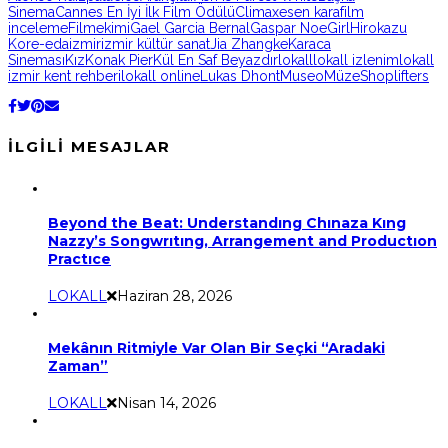
Sinema
Cannes En İyi İlk Film Ödülü
Climax
esen kara
film
inceleme
Filmekimi
Gael Garcia Bernal
Gaspar Noe
Girl
Hirokazu
Kore-eda
izmir
izmir kültür sanat
Jia Zhangke
Karaca
Sineması
Kız
Konak Pier
Kül En Saf Beyazdır
lokall
lokall izlenim
lokall
izmir kent rehberi
lokall online
Lukas Dhont
Museo
Müze
Shoplifters
İLGILI MESAJLAR
Beyond the Beat: Understandıng Chınaza Kıng
Nazzy’s Songwrıtıng, Arrangement and Productıon
Practıce
LOKALL
Haziran 28, 2026
Mekânın Ritmiyle Var Olan Bir Seçki “Aradaki
Zaman”
LOKALL
Nisan 14, 2026