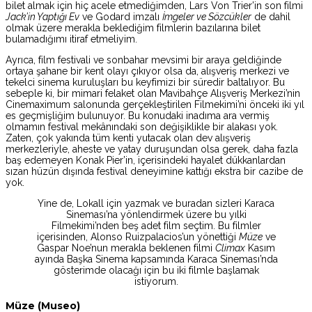
bilet almak için hiç acele etmediğimden, Lars Von Trier’in son filmi
Jack’in Yaptığı Ev
ve Godard imzalı
İmgeler ve Sözcükler
de dahil
olmak üzere merakla beklediğim filmlerin bazılarına bilet
bulamadığımı itiraf etmeliyim.
Ayrıca, film festivali ve sonbahar mevsimi bir araya geldiğinde
ortaya şahane bir kent olayı çıkıyor olsa da, alışveriş merkezi ve
tekelci sinema kuruluşları bu keyfimizi bir süredir baltalıyor. Bu
sebeple ki, bir mimari felaket olan Mavibahçe Alışveriş Merkezi’nin
Cinemaximum salonunda gerçekleştirilen Filmekimi’ni önceki iki yıl
es geçmişliğim bulunuyor. Bu konudaki inadıma ara vermiş
olmamın festival mekânındaki son değişiklikle bir alakası yok.
Zaten, çok yakında tüm kenti yutacak olan dev alışveriş
merkezleriyle, aheste ve yatay duruşundan olsa gerek, daha fazla
baş edemeyen Konak Pier’in, içerisindeki hayalet dükkanlardan
sızan hüzün dışında festival deneyimine kattığı ekstra bir cazibe de
yok.
Yine de, Lokall için yazmak ve buradan sizleri Karaca
Sineması’na yönlendirmek üzere bu yılki
Filmekimi’nden beş adet film seçtim. Bu filmler
içerisinden, Alonso Ruizpalacios’un yönettiği
Müze
ve
Gaspar Noe’nun merakla beklenen filmi
Climax
Kasım
ayında Başka Sinema kapsamında Karaca Sineması’nda
gösterimde olacağı için bu iki filmle başlamak
istiyorum.
Müze (Museo)