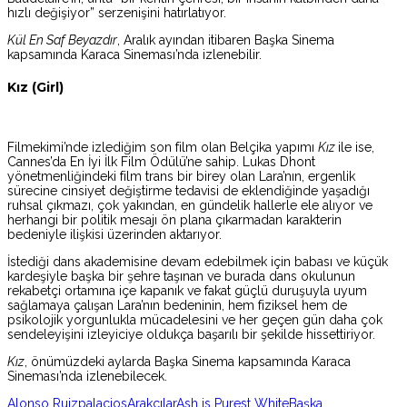
hızlı değişiyor” serzenişini hatırlatıyor.
Kül En Saf Beyazdır
, Aralık ayından itibaren Başka Sinema
kapsamında Karaca Sineması’nda izlenebilir.
Kız (Girl)
Filmekimi’nde izlediğim son film olan Belçika yapımı
Kız
ile ise,
Cannes’da En İyi İlk Film Ödülü’ne sahip. Lukas Dhont
yönetmenliğindeki film trans bir birey olan Lara’nın, ergenlik
sürecine cinsiyet değiştirme tedavisi de eklendiğinde yaşadığı
ruhsal çıkmazı, çok yakından, en gündelik hallerle ele alıyor ve
herhangi bir politik mesajı ön plana çıkarmadan karakterin
bedeniyle ilişkisi üzerinden aktarıyor.
İstediği dans akademisine devam edebilmek için babası ve küçük
kardeşiyle başka bir şehre taşınan ve burada dans okulunun
rekabetçi ortamına içe kapanık ve fakat güçlü duruşuyla uyum
sağlamaya çalışan Lara’nın bedeninin, hem fiziksel hem de
psikolojik yorgunlukla mücadelesini ve her geçen gün daha çok
sendeleyişini izleyiciye oldukça başarılı bir şekilde hissettiriyor.
Kız
, önümüzdeki aylarda Başka Sinema kapsamında Karaca
Sineması’nda izlenebilecek.
Alonso Ruizpalacios
Arakçılar
Ash is Purest White
Başka