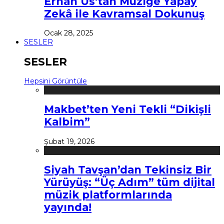
Erhan Us’tan Müziğe Yapay
Zekâ ile Kavramsal Dokunuş
Ocak 28, 2025
SESLER
SESLER
Hepsini Görüntüle
Makbet’ten Yeni Tekli “Dikişli
Kalbim”
Şubat 19, 2026
Siyah Tavşan’dan Tekinsiz Bir
Yürüyüş: “Üç Adım” tüm dijital
müzik platformlarında
yayında!