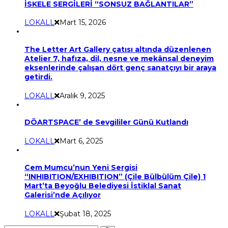
İSKELE SERGİLERİ “SONSUZ BAĞLANTILAR”
LOKALL
Mart 15, 2026
The Letter Art Gallery çatısı altında düzenlenen
Atelier 7, hafıza, dil, nesne ve mekânsal deneyim
eksenlerinde çalışan dört genç sanatçıyı bir araya
getirdi.
LOKALL
Aralık 9, 2025
DÖARTSPACE’ de Sevgililer Günü Kutlandı
LOKALL
Mart 6, 2025
Cem Mumcu’nun Yeni Sergisi
“INHIBITION/EXHIBITION” (Çile Bülbülüm Çile) 1
Mart’ta Beyoğlu Belediyesi İstiklal Sanat
Galerisi’nde Açılıyor
LOKALL
Şubat 18, 2025