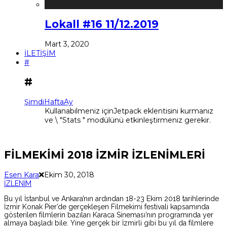
Lokall #16 11/12.2019
Mart 3, 2020
İLETİŞİM
#
#
Şimdi
Hafta
Ay
Kullanabilmeniz içinJetpack eklentisini kurmanız
ve \ "Stats " modülünü etkinleştirmeniz gerekir.
FİLMEKİMİ 2018 İZMİR İZLENİMLERİ
Esen Kara
Ekim 30, 2018
İZLENİM
B
u yıl İstanbul ve Ankara’nın ardından 18-23 Ekim 2018 tarihlerinde
İzmir Konak Pier’de gerçekleşen Filmekimi festivali kapsamında
gösterilen filmlerin bazıları Karaca Sineması’nın programında yer
almaya başladı bile. Yine gerçek bir İzmirli gibi bu yıl da filmlere