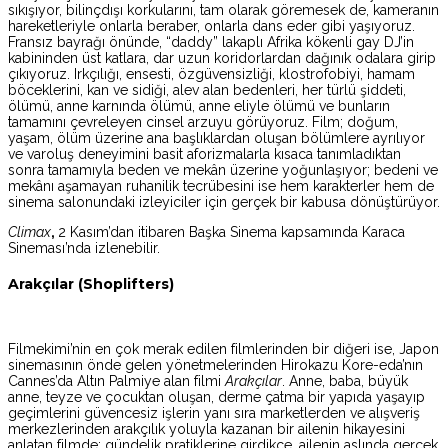
sıkışıyor, bilinçdışı korkularını, tam olarak göremesek de, kameranın
hareketleriyle onlarla beraber, onlarla dans eder gibi yaşıyoruz.
Fransız bayrağı önünde, “daddy” lakaplı Afrika kökenli gay DJ’in
kabininden üst katlara, dar uzun koridorlardan dağınık odalara girip
çıkıyoruz. Irkçılığı, ensesti, özgüvensizliği, klostrofobiyi, hamam
böceklerini, kan ve sidiği, alev alan bedenleri, her türlü şiddeti,
ölümü, anne karnında ölümü, anne eliyle ölümü ve bunların
tamamını çevreleyen cinsel arzuyu görüyoruz. Film; doğum,
yaşam, ölüm üzerine ana başlıklardan oluşan bölümlere ayrılıyor
ve varoluş deneyimini basit aforizmalarla kısaca tanımladıktan
sonra tamamıyla beden ve mekân üzerine yoğunlaşıyor; bedeni ve
mekânı aşamayan ruhanilik tecrübesini ise hem karakterler hem de
sinema salonundaki izleyiciler için gerçek bir kabusa dönüştürüyor.
Climax
,
2 Kasım’dan itibaren Başka Sinema kapsamında Karaca
Sineması’nda izlenebilir.
Arakçılar (Shoplifters)
Filmekimi’nin en çok merak edilen filmlerinden bir diğeri ise, Japon
sinemasının önde gelen yönetmelerinden Hirokazu Kore-eda’nın
Cannes’da Altın Palmiye alan filmi
Arakçılar
. Anne, baba, büyük
anne, teyze ve çocuktan oluşan, derme çatma bir yapıda yaşayıp
geçimlerini güvencesiz işlerin yanı sıra marketlerden ve alışveriş
merkezlerinden arakçılık yoluyla kazanan bir ailenin hikayesini
anlatan filmde; gündelik pratiklerine girdikçe, ailenin aslında gerçek