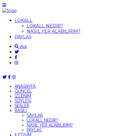
LOKALL
LOKALL NEDİR?
NASIL YER ALABİLİRİM?
PAYLAŞ
Ara
ANASAYFA
GÜNCEL
İZLENİM
SÖYLEŞİ
SESLER
BASILI
SAYILAR
LOKALL NEDİR?
NASIL YER ALABİLİRİM?
PAYLAŞ
İLETİŞİM