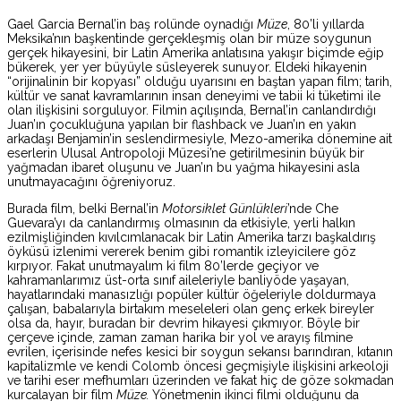
Gael Garcia Bernal’in baş rolünde oynadığı
Müze
, 80’li yıllarda
Meksika’nın başkentinde gerçekleşmiş olan bir müze soygunun
gerçek hikayesini, bir Latin Amerika anlatısına yakışır biçimde eğip
bükerek, yer yer büyüyle süsleyerek sunuyor. Eldeki hikayenin
“orijinalinin bir kopyası” olduğu uyarısını en baştan yapan film; tarih,
kültür ve sanat kavramlarının insan deneyimi ve tabii ki tüketimi ile
olan ilişkisini sorguluyor. Filmin açılışında, Bernal’in canlandırdığı
Juan’ın çocukluğuna yapılan bir flashback ve Juan’ın en yakın
arkadaşı Benjamin’in seslendirmesiyle, Mezo-amerika dönemine ait
eserlerin Ulusal Antropoloji Müzesi’ne getirilmesinin büyük bir
yağmadan ibaret oluşunu ve Juan’ın bu yağma hikayesini asla
unutmayacağını öğreniyoruz.
Burada film, belki Bernal’in
Motorsiklet Günlükleri
’nde Che
Guevara’yı da canlandırmış olmasının da etkisiyle, yerli halkın
ezilmişliğinden kıvılcımlanacak bir Latin Amerika tarzı başkaldırış
öyküsü izlenimi vererek benim gibi romantik izleyicilere göz
kırpıyor. Fakat unutmayalım ki film 80’lerde geçiyor ve
kahramanlarımız üst-orta sınıf aileleriyle banliyöde yaşayan,
hayatlarındaki manasızlığı popüler kültür öğeleriyle doldurmaya
çalışan, babalarıyla birtakım meseleleri olan genç erkek bireyler
olsa da, hayır, buradan bir devrim hikayesi çıkmıyor. Böyle bir
çerçeve içinde, zaman zaman harika bir yol ve arayış filmine
evrilen, içerisinde nefes kesici bir soygun sekansı barındıran, kıtanın
kapitalizmle ve kendi Colomb öncesi geçmişiyle ilişkisini arkeoloji
ve tarihi eser mefhumları üzerinden ve fakat hiç de göze sokmadan
kurcalayan bir film
Müze.
Yönetmenin ikinci filmi olduğunu da