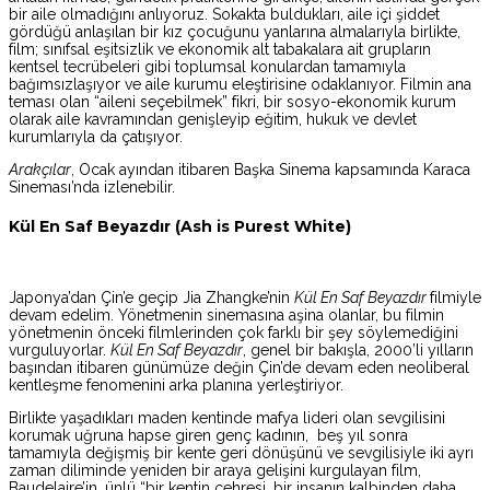
bir aile olmadığını anlıyoruz. Sokakta buldukları, aile içi şiddet
gördüğü anlaşılan bir kız çocuğunu yanlarına almalarıyla birlikte,
film; sınıfsal eşitsizlik ve ekonomik alt tabakalara ait grupların
kentsel tecrübeleri gibi toplumsal konulardan tamamıyla
bağımsızlaşıyor ve aile kurumu eleştirisine odaklanıyor. Filmin ana
teması olan “aileni seçebilmek” fikri, bir sosyo-ekonomik kurum
olarak aile kavramından genişleyip eğitim, hukuk ve devlet
kurumlarıyla da çatışıyor.
Arakçılar
, Ocak ayından itibaren Başka Sinema kapsamında Karaca
Sineması’nda izlenebilir.
Kül En Saf Beyazdır (Ash is Purest White)
Japonya’dan Çin’e geçip Jia Zhangke’nin
Kül En Saf Beyazdır
filmiyle
devam edelim. Yönetmenin sinemasına aşina olanlar, bu filmin
yönetmenin önceki filmlerinden çok farklı bir şey söylemediğini
vurguluyorlar.
Kül En Saf Beyazdır
, genel bir bakışla, 2000’li yılların
başından itibaren günümüze değin Çin’de devam eden neoliberal
kentleşme fenomenini arka planına yerleştiriyor.
Birlikte yaşadıkları maden kentinde mafya lideri olan sevgilisini
korumak uğruna hapse giren genç kadının, beş yıl sonra
tamamıyla değişmiş bir kente geri dönüşünü ve sevgilisiyle iki ayrı
zaman diliminde yeniden bir araya gelişini kurgulayan film,
Baudelaire’in, ünlü “bir kentin çehresi, bir insanın kalbinden daha