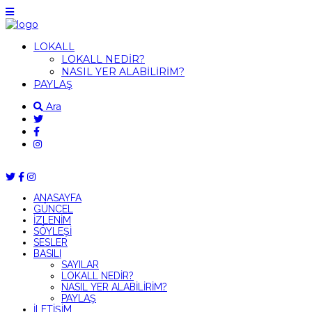
LOKALL
LOKALL NEDİR?
NASIL YER ALABİLİRİM?
PAYLAŞ
Ara
ANASAYFA
GÜNCEL
İZLENİM
SÖYLEŞİ
SESLER
BASILI
SAYILAR
LOKALL NEDİR?
NASIL YER ALABİLİRİM?
PAYLAŞ
İLETİŞİM