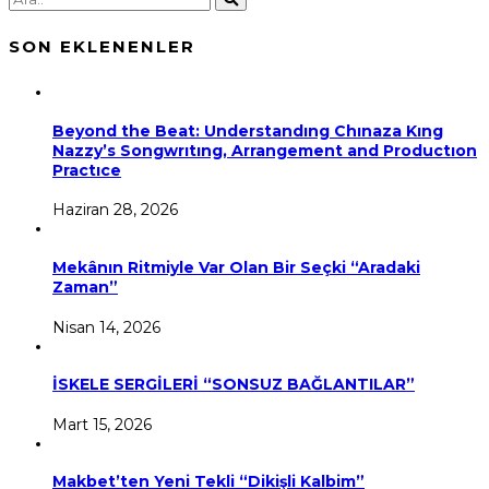
SON EKLENENLER
Beyond the Beat: Understandıng Chınaza Kıng
Nazzy’s Songwrıtıng, Arrangement and Productıon
Practıce
Haziran 28, 2026
Mekânın Ritmiyle Var Olan Bir Seçki “Aradaki
Zaman”
Nisan 14, 2026
İSKELE SERGİLERİ “SONSUZ BAĞLANTILAR”
Mart 15, 2026
Makbet’ten Yeni Tekli “Dikişli Kalbim”