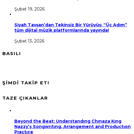
Şubat 19, 2026
Siyah Tavşan’dan Tekinsiz Bir Yürüyüş: “Üç Adım”
tüm dijital müzik platformlarında yayında!
Şubat 13, 2026
BASILI
ŞİMDİ TAKİP ET!
TAZE ÇIKANLAR
Beyond the Beat: Understandıng Chınaza Kıng
Nazzy’s Songwrıtıng, Arrangement and Productıon
Practıce