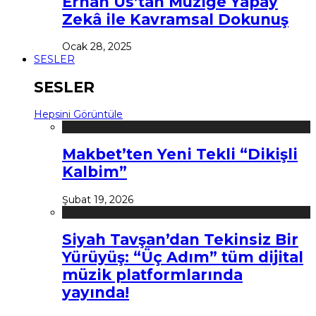
Erhan Us’tan Müziğe Yapay
Zekâ ile Kavramsal Dokunuş
Ocak 28, 2025
SESLER
SESLER
Hepsini Görüntüle
Makbet’ten Yeni Tekli “Dikişli
Kalbim”
Şubat 19, 2026
Siyah Tavşan’dan Tekinsiz Bir
Yürüyüş: “Üç Adım” tüm dijital
müzik platformlarında
yayında!