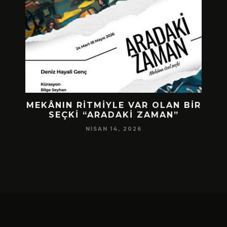
MEKÂNIN RITMIYLE VAR OLAN BIR
İ
KING
SEÇKI “ARADAKI ZAMAN”
,
NISAN 14, 2026
TION