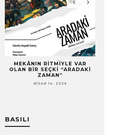
MEKÂNIN RITMIYLE VAR
İSKELE SER
A
OLAN BIR SEÇKI “ARADAKI
BAĞL
ZAMAN”
MART
NISAN 14, 2026
BASILI