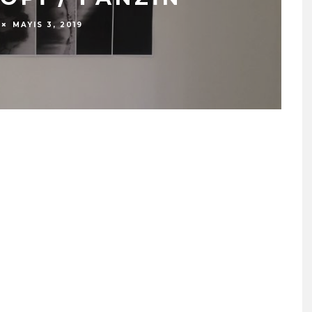
MAYIS 3, 2019
N’DAN TEKINSIZ
BEYOND THE BEAT:
ÜŞ: “ÜÇ ADIM”
UNDERSTANDING CHINAZ
ITAL MÜZIK
KING NAZZY’S
RMLARINDA
SONGWRITING,
YINDA!
ARRANGEMENT AND
PRODUCTION PRACTICE
 13, 2026
HAZIRAN 28, 2026