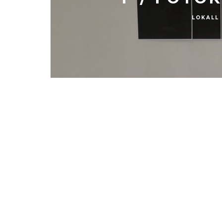
LOKALL
SIYAH TAVŞA
BIR YÜRÜY
TÜM DIJ
PLATFO
YA
ŞUBAT