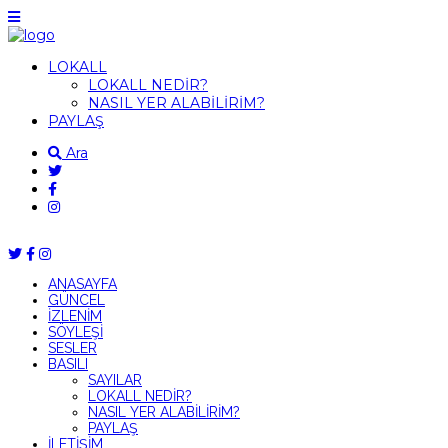
LOKALL
LOKALL NEDİR?
NASIL YER ALABİLİRİM?
PAYLAŞ
Ara
ANASAYFA
GÜNCEL
İZLENİM
SÖYLEŞİ
SESLER
BASILI
SAYILAR
LOKALL NEDİR?
NASIL YER ALABİLİRİM?
PAYLAŞ
İLETİŞİM