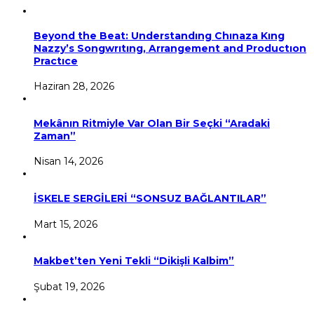
Beyond the Beat: Understandıng Chınaza Kıng
Nazzy’s Songwrıtıng, Arrangement and Productıon
Practıce
Haziran 28, 2026
Mekânın Ritmiyle Var Olan Bir Seçki “Aradaki
Zaman”
Nisan 14, 2026
İSKELE SERGİLERİ “SONSUZ BAĞLANTILAR”
Mart 15, 2026
Makbet’ten Yeni Tekli “Dikişli Kalbim”
Şubat 19, 2026