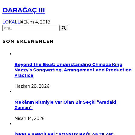
DARAĞAÇ III
LOKALL
Ekim 4, 2018
SON EKLENENLER
Beyond the Beat: Understandıng Chınaza Kıng
Nazzy’s Songwrıtıng, Arrangement and Productıon
Practıce
Haziran 28, 2026
Mekânın Ritmiyle Var Olan Bir Seçki “Aradaki
Zaman”
Nisan 14, 2026
İSKELE SERGİLERİ “SONSUZ BAĞLANTILAR”