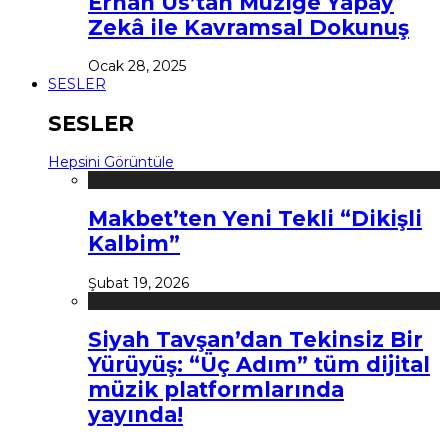
Erhan Us’tan Müziğe Yapay
Zekâ ile Kavramsal Dokunuş
Ocak 28, 2025
SESLER
SESLER
Hepsini Görüntüle
Makbet’ten Yeni Tekli “Dikişli
Kalbim”
Şubat 19, 2026
Siyah Tavşan’dan Tekinsiz Bir
Yürüyüş: “Üç Adım” tüm dijital
müzik platformlarında
yayında!