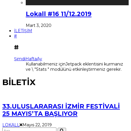
Lokall #16 11/12.2019
Mart 3, 2020
İLETİŞİM
#
#
Şimdi
Hafta
Ay
Kullanabilmeniz içinJetpack eklentisini kurmanız
ve \ "Stats " modülünü etkinleştirmeniz gerekir.
BİLETİX
33.ULUSLARARASI İZMİR FESTİVALİ
25 MAYIS’TA BAŞLIYOR
LOKALL
Mayıs 22, 2019