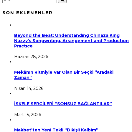
SON EKLENENLER
Beyond the Beat: Understandıng Chınaza Kıng
Nazzy’s Songwrıtıng, Arrangement and Productıon
Practıce
Haziran 28, 2026
Mekânın Ritmiyle Var Olan Bir Seçki “Aradaki
Zaman”
Nisan 14, 2026
İSKELE SERGİLERİ “SONSUZ BAĞLANTILAR”
Mart 15, 2026
Makbet’ten Yeni Tekli “Dikişli Kalbim”