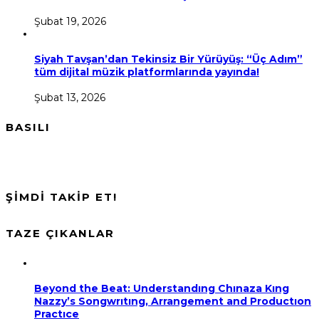
Şubat 19, 2026
Siyah Tavşan’dan Tekinsiz Bir Yürüyüş: “Üç Adım”
tüm dijital müzik platformlarında yayında!
Şubat 13, 2026
BASILI
ŞİMDİ TAKİP ET!
TAZE ÇIKANLAR
Beyond the Beat: Understandıng Chınaza Kıng
Nazzy’s Songwrıtıng, Arrangement and Productıon
Practıce