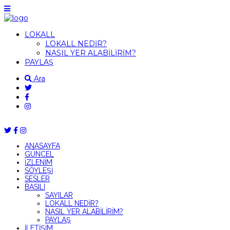
LOKALL
LOKALL NEDİR?
NASIL YER ALABİLİRİM?
PAYLAŞ
Ara
ANASAYFA
GÜNCEL
İZLENİM
SÖYLEŞİ
SESLER
BASILI
SAYILAR
LOKALL NEDİR?
NASIL YER ALABİLİRİM?
PAYLAŞ
İLETİŞİM