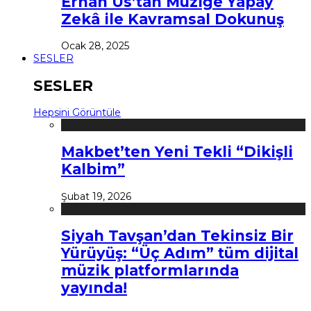
Erhan Us’tan Müziğe Yapay
Zekâ ile Kavramsal Dokunuş
Ocak 28, 2025
SESLER
SESLER
Hepsini Görüntüle
Makbet’ten Yeni Tekli “Dikişli
Kalbim”
Şubat 19, 2026
Siyah Tavşan’dan Tekinsiz Bir
Yürüyüş: “Üç Adım” tüm dijital
müzik platformlarında
yayında!