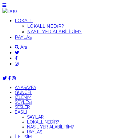
LOKALL
LOKALL NEDİR?
NASIL YER ALABİLİRİM?
PAYLAŞ
Ara
ANASAYFA
GÜNCEL
İZLENİM
SÖYLEŞİ
SESLER
BASILI
SAYILAR
LOKALL NEDİR?
NASIL YER ALABİLİRİM?
PAYLAŞ
İLETİŞİM