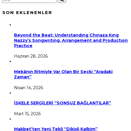
SON EKLENENLER
Beyond the Beat: Understandıng Chınaza Kıng
Nazzy’s Songwrıtıng, Arrangement and Productıon
Practıce
Haziran 28, 2026
Mekânın Ritmiyle Var Olan Bir Seçki “Aradaki
Zaman”
Nisan 14, 2026
İSKELE SERGİLERİ “SONSUZ BAĞLANTILAR”
Mart 15, 2026
Makbet’ten Yeni Tekli “Dikişli Kalbim”