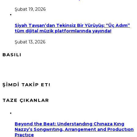
Şubat 19, 2026
Siyah Tavşan’dan Tekinsiz Bir Yürüyüş: “Üç Adım”
tüm dijital müzik platformlarında yayında!
Şubat 13, 2026
BASILI
ŞİMDİ TAKİP ET!
TAZE ÇIKANLAR
Beyond the Beat: Understandıng Chınaza Kıng
Nazzy’s Songwrıtıng, Arrangement and Productıon
Practıce