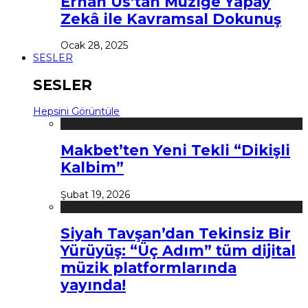
Erhan Us’tan Müziğe Yapay
Zekâ ile Kavramsal Dokunuş
Ocak 28, 2025
SESLER
SESLER
Hepsini Görüntüle
Makbet’ten Yeni Tekli “Dikişli
Kalbim”
Şubat 19, 2026
Siyah Tavşan’dan Tekinsiz Bir
Yürüyüş: “Üç Adım” tüm dijital
müzik platformlarında
yayında!