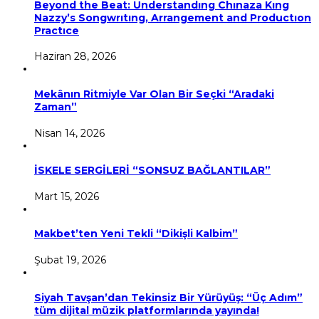
Beyond the Beat: Understandıng Chınaza Kıng
Nazzy’s Songwrıtıng, Arrangement and Productıon
Practıce
Haziran 28, 2026
Mekânın Ritmiyle Var Olan Bir Seçki “Aradaki
Zaman”
Nisan 14, 2026
İSKELE SERGİLERİ “SONSUZ BAĞLANTILAR”
Mart 15, 2026
Makbet’ten Yeni Tekli “Dikişli Kalbim”
Şubat 19, 2026
Siyah Tavşan’dan Tekinsiz Bir Yürüyüş: “Üç Adım”
tüm dijital müzik platformlarında yayında!