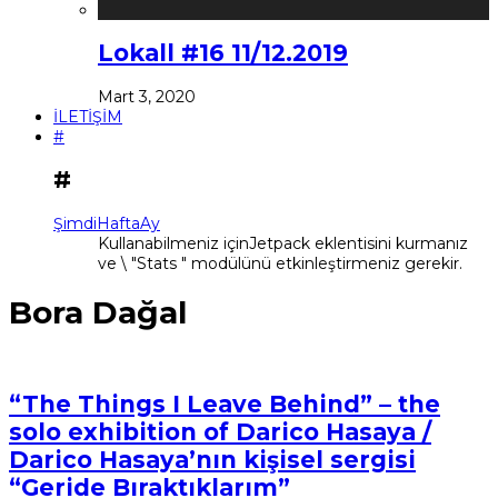
Lokall #16 11/12.2019
Mart 3, 2020
İLETİŞİM
#
#
Şimdi
Hafta
Ay
Kullanabilmeniz içinJetpack eklentisini kurmanız
ve \ "Stats " modülünü etkinleştirmeniz gerekir.
Bora Dağal
“The Things I Leave Behind” – the
solo exhibition of Darico Hasaya /
Darico Hasaya’nın kişisel sergisi
“Geride Bıraktıklarım”