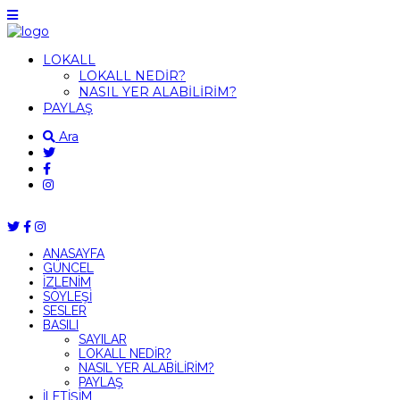
LOKALL
LOKALL NEDİR?
NASIL YER ALABİLİRİM?
PAYLAŞ
Ara
ANASAYFA
GÜNCEL
İZLENİM
SÖYLEŞİ
SESLER
BASILI
SAYILAR
LOKALL NEDİR?
NASIL YER ALABİLİRİM?
PAYLAŞ
İLETİŞİM