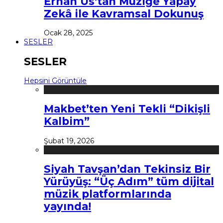
Erhan Us’tan Müziğe Yapay
Zekâ ile Kavramsal Dokunuş
Ocak 28, 2025
SESLER
SESLER
Hepsini Görüntüle
Makbet’ten Yeni Tekli “Dikişli
Kalbim”
Şubat 19, 2026
Siyah Tavşan’dan Tekinsiz Bir
Yürüyüş: “Üç Adım” tüm dijital
müzik platformlarında
yayında!