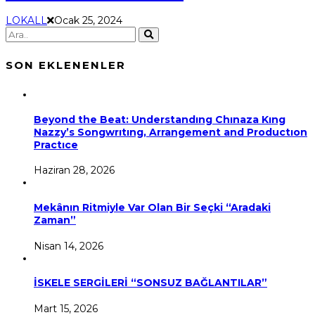
LOKALL
Ocak 25, 2024
SON EKLENENLER
Beyond the Beat: Understandıng Chınaza Kıng
Nazzy’s Songwrıtıng, Arrangement and Productıon
Practıce
Haziran 28, 2026
Mekânın Ritmiyle Var Olan Bir Seçki “Aradaki
Zaman”
Nisan 14, 2026
İSKELE SERGİLERİ “SONSUZ BAĞLANTILAR”
Mart 15, 2026