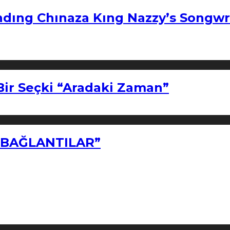
ndıng Chınaza Kıng Nazzy’s Songwr
Bir Seçki “Aradaki Zaman”
Z BAĞLANTILAR”