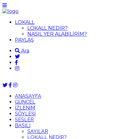
LOKALL
LOKALL NEDİR?
NASIL YER ALABİLİRİM?
PAYLAŞ
Ara
ANASAYFA
GÜNCEL
İZLENİM
SÖYLEŞİ
SESLER
BASILI
SAYILAR
LOKALL NEDİR?