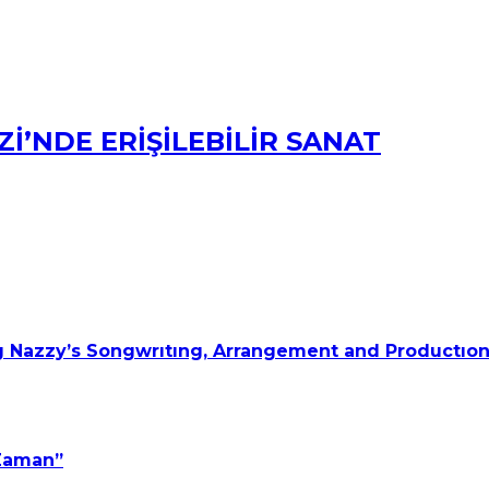
İ’NDE ERİŞİLEBİLİR SANAT
 Nazzy’s Songwrıtıng, Arrangement and Productıon
 Zaman”