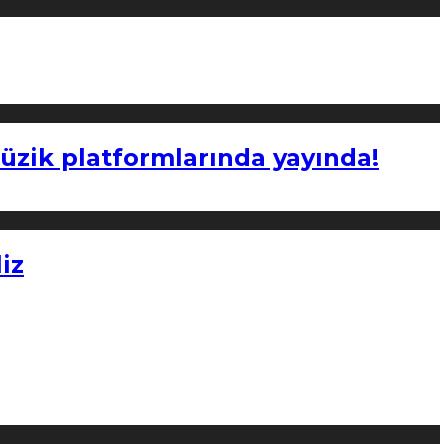
müzik platformlarında yayında!
iz