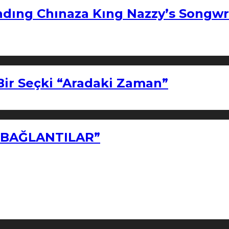
ndıng Chınaza Kıng Nazzy’s Songwr
Bir Seçki “Aradaki Zaman”
Z BAĞLANTILAR”