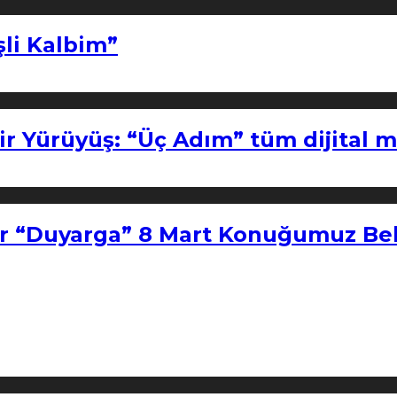
şli Kalbim”
ir Yürüyüş: “Üç Adım” tüm dijital 
r “Duyarga” 8 Mart Konuğumuz Bel