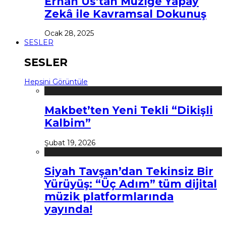
Erhan Us’tan Müziğe Yapay
Zekâ ile Kavramsal Dokunuş
Ocak 28, 2025
SESLER
SESLER
Hepsini Görüntüle
Makbet’ten Yeni Tekli “Dikişli
Kalbim”
Şubat 19, 2026
Siyah Tavşan’dan Tekinsiz Bir
Yürüyüş: “Üç Adım” tüm dijital
müzik platformlarında
yayında!