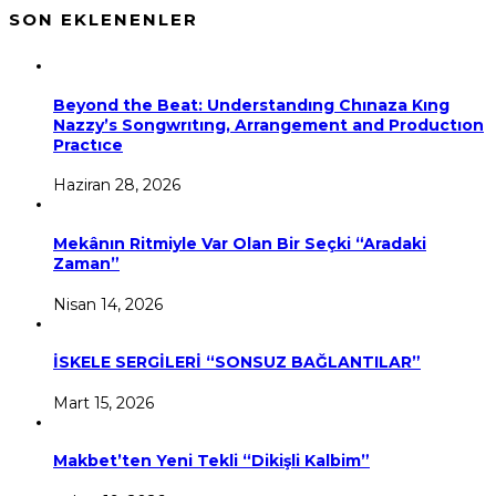
SON EKLENENLER
Beyond the Beat: Understandıng Chınaza Kıng
Nazzy’s Songwrıtıng, Arrangement and Productıon
Practıce
Haziran 28, 2026
Mekânın Ritmiyle Var Olan Bir Seçki “Aradaki
Zaman”
Nisan 14, 2026
İSKELE SERGİLERİ “SONSUZ BAĞLANTILAR”
Mart 15, 2026
Makbet’ten Yeni Tekli “Dikişli Kalbim”