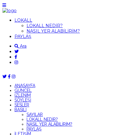
LOKALL
LOKALL NEDİR?
NASIL YER ALABİLİRİM?
PAYLAŞ
Ara
ANASAYFA
GÜNCEL
İZLENİM
SÖYLEŞİ
SESLER
BASILI
SAYILAR
LOKALL NEDİR?
NASIL YER ALABİLİRİM?
PAYLAŞ
İLETİŞİM