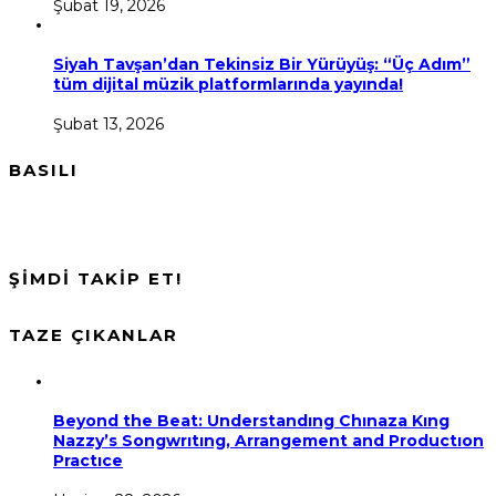
Şubat 19, 2026
Siyah Tavşan’dan Tekinsiz Bir Yürüyüş: “Üç Adım”
tüm dijital müzik platformlarında yayında!
Şubat 13, 2026
BASILI
ŞİMDİ TAKİP ET!
TAZE ÇIKANLAR
Beyond the Beat: Understandıng Chınaza Kıng
Nazzy’s Songwrıtıng, Arrangement and Productıon
Practıce