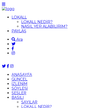
LOKALL
LOKALL NEDİR?
NASIL YER ALABİLİRİM?
PAYLAŞ
Ara
ANASAYFA
GÜNCEL
İZLENİM
SÖYLEŞİ
SESLER
BASILI
SAYILAR
LOKALL NEDİR?