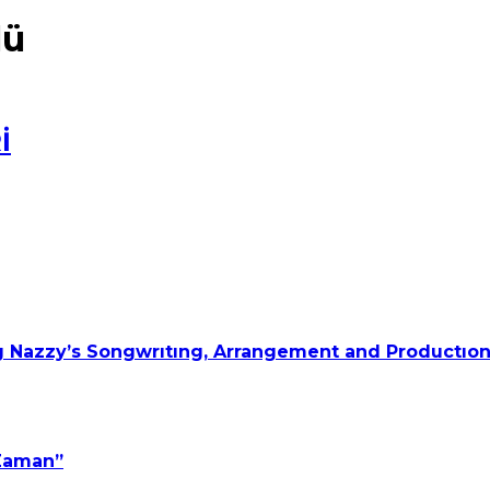
lü
İ
 Nazzy’s Songwrıtıng, Arrangement and Productıon
 Zaman”