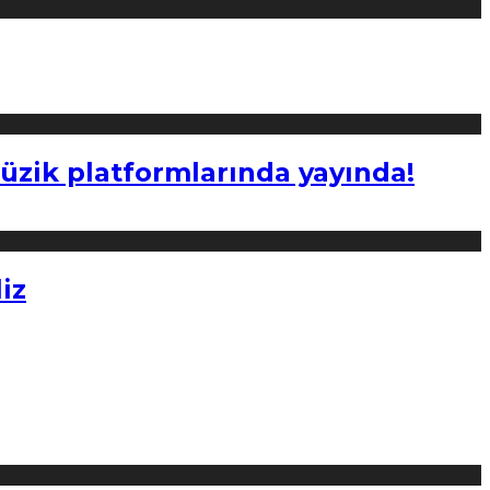
müzik platformlarında yayında!
iz