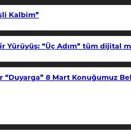
şli Kalbim”
ir Yürüyüş: “Üç Adım” tüm dijital 
r “Duyarga” 8 Mart Konuğumuz Bel