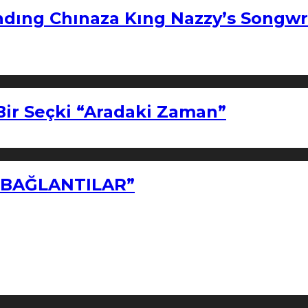
ndıng Chınaza Kıng Nazzy’s Songwr
Bir Seçki “Aradaki Zaman”
Z BAĞLANTILAR”