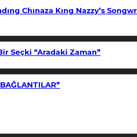
ndıng Chınaza Kıng Nazzy’s Songwr
Bir Seçki “Aradaki Zaman”
Z BAĞLANTILAR”