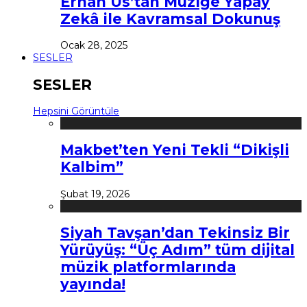
Erhan Us’tan Müziğe Yapay
Zekâ ile Kavramsal Dokunuş
Ocak 28, 2025
SESLER
SESLER
Hepsini Görüntüle
Makbet’ten Yeni Tekli “Dikişli
Kalbim”
Şubat 19, 2026
Siyah Tavşan’dan Tekinsiz Bir
Yürüyüş: “Üç Adım” tüm dijital
müzik platformlarında
yayında!