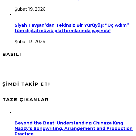
Şubat 19, 2026
Siyah Tavşan’dan Tekinsiz Bir Yürüyüş: “Üç Adım”
tüm dijital müzik platformlarında yayında!
Şubat 13, 2026
BASILI
ŞİMDİ TAKİP ET!
TAZE ÇIKANLAR
Beyond the Beat: Understandıng Chınaza Kıng
Nazzy’s Songwrıtıng, Arrangement and Productıon
Practıce