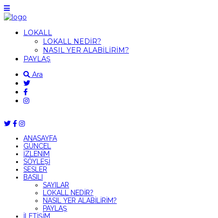
LOKALL
LOKALL NEDİR?
NASIL YER ALABİLİRİM?
PAYLAŞ
Ara
ANASAYFA
GÜNCEL
İZLENİM
SÖYLEŞİ
SESLER
BASILI
SAYILAR
LOKALL NEDİR?
NASIL YER ALABİLİRİM?
PAYLAŞ
İLETİŞİM