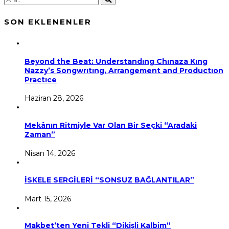
SON EKLENENLER
Beyond the Beat: Understandıng Chınaza Kıng
Nazzy’s Songwrıtıng, Arrangement and Productıon
Practıce
Haziran 28, 2026
Mekânın Ritmiyle Var Olan Bir Seçki “Aradaki
Zaman”
Nisan 14, 2026
İSKELE SERGİLERİ “SONSUZ BAĞLANTILAR”
Mart 15, 2026
Makbet’ten Yeni Tekli “Dikişli Kalbim”