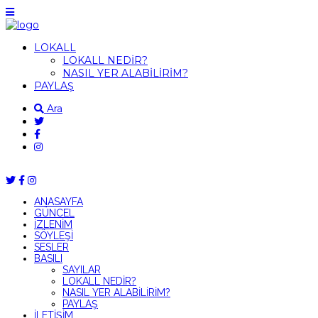
LOKALL
LOKALL NEDİR?
NASIL YER ALABİLİRİM?
PAYLAŞ
Ara
ANASAYFA
GÜNCEL
İZLENİM
SÖYLEŞİ
SESLER
BASILI
SAYILAR
LOKALL NEDİR?
NASIL YER ALABİLİRİM?
PAYLAŞ
İLETİŞİM