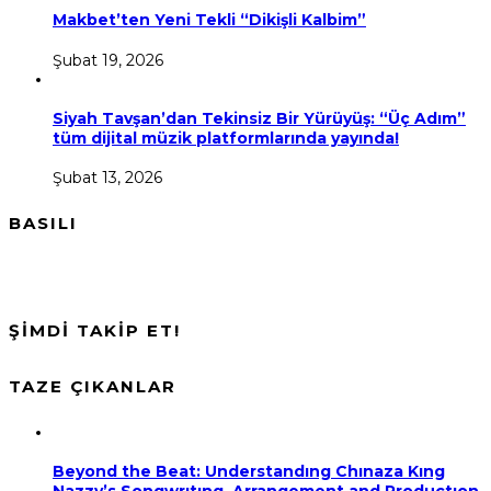
Makbet’ten Yeni Tekli “Dikişli Kalbim”
Şubat 19, 2026
Siyah Tavşan’dan Tekinsiz Bir Yürüyüş: “Üç Adım”
tüm dijital müzik platformlarında yayında!
Şubat 13, 2026
BASILI
ŞİMDİ TAKİP ET!
TAZE ÇIKANLAR
Beyond the Beat: Understandıng Chınaza Kıng
Nazzy’s Songwrıtıng, Arrangement and Productıon