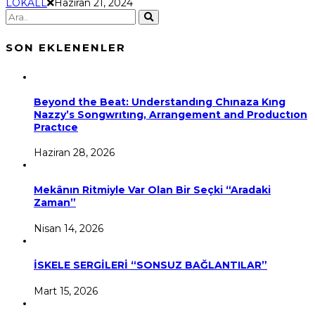
LOKALL
Haziran 21, 2024
SON EKLENENLER
Beyond the Beat: Understandıng Chınaza Kıng
Nazzy’s Songwrıtıng, Arrangement and Productıon
Practıce
Haziran 28, 2026
Mekânın Ritmiyle Var Olan Bir Seçki “Aradaki
Zaman”
Nisan 14, 2026
İSKELE SERGİLERİ “SONSUZ BAĞLANTILAR”
Mart 15, 2026