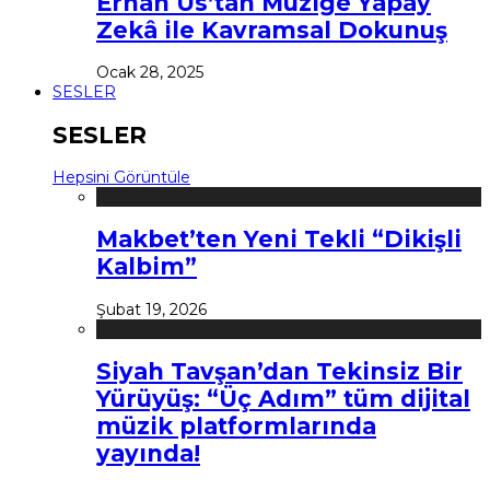
Erhan Us’tan Müziğe Yapay
Zekâ ile Kavramsal Dokunuş
Ocak 28, 2025
SESLER
SESLER
Hepsini Görüntüle
Makbet’ten Yeni Tekli “Dikişli
Kalbim”
Şubat 19, 2026
Siyah Tavşan’dan Tekinsiz Bir
Yürüyüş: “Üç Adım” tüm dijital
müzik platformlarında
yayında!