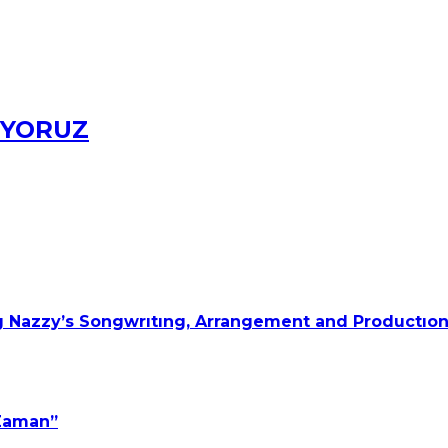
IYORUZ
 Nazzy’s Songwrıtıng, Arrangement and Productıon
 Zaman”