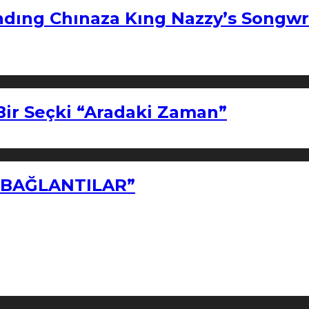
ndıng Chınaza Kıng Nazzy’s Songwr
Bir Seçki “Aradaki Zaman”
Z BAĞLANTILAR”