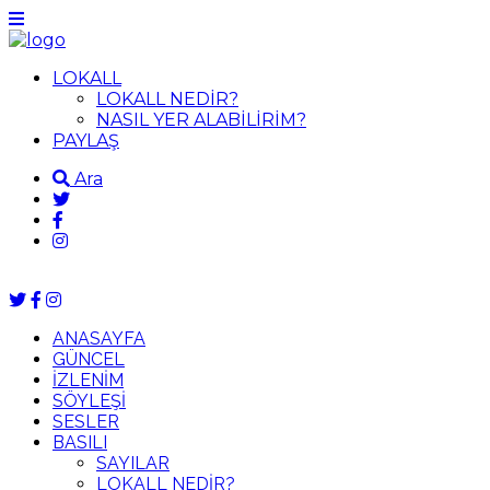
LOKALL
LOKALL NEDİR?
NASIL YER ALABİLİRİM?
PAYLAŞ
Ara
ANASAYFA
GÜNCEL
İZLENİM
SÖYLEŞİ
SESLER
BASILI
SAYILAR
LOKALL NEDİR?