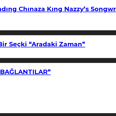
ndıng Chınaza Kıng Nazzy’s Songwr
Bir Seçki “Aradaki Zaman”
Z BAĞLANTILAR”