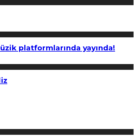
müzik platformlarında yayında!
iz