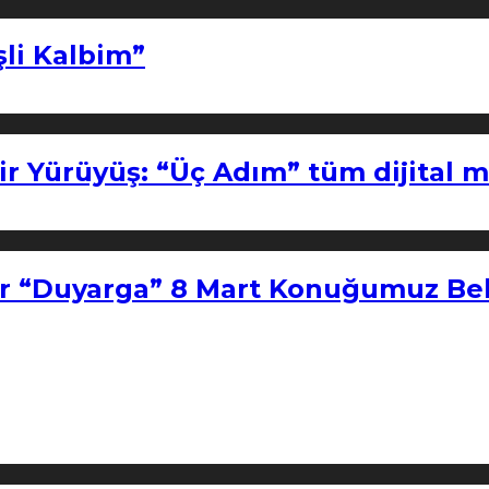
şli Kalbim”
ir Yürüyüş: “Üç Adım” tüm dijital 
r “Duyarga” 8 Mart Konuğumuz Bel