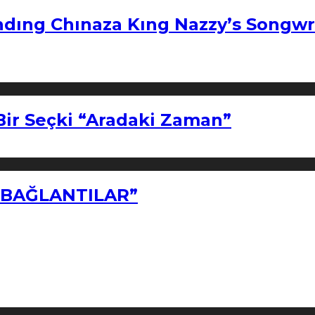
ndıng Chınaza Kıng Nazzy’s Songwr
Bir Seçki “Aradaki Zaman”
Z BAĞLANTILAR”