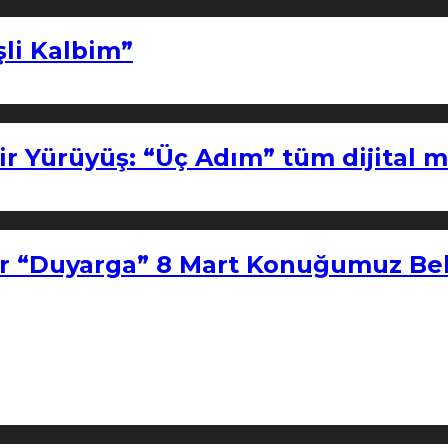
şli Kalbim”
ir Yürüyüş: “Üç Adım” tüm dijital 
r “Duyarga” 8 Mart Konuğumuz Bel