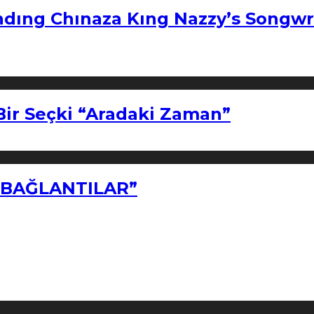
ndıng Chınaza Kıng Nazzy’s Songwr
Bir Seçki “Aradaki Zaman”
Z BAĞLANTILAR”