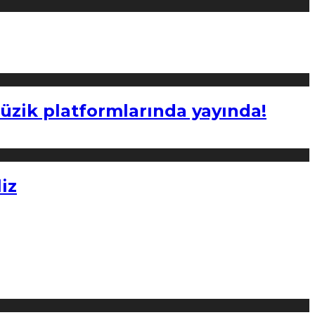
müzik platformlarında yayında!
iz