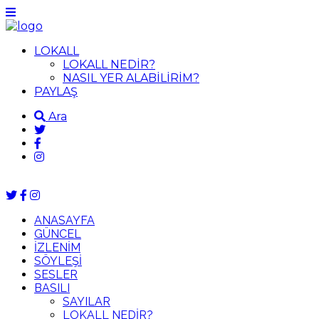
LOKALL
LOKALL NEDİR?
NASIL YER ALABİLİRİM?
PAYLAŞ
Ara
ANASAYFA
GÜNCEL
İZLENİM
SÖYLEŞİ
SESLER
BASILI
SAYILAR
LOKALL NEDİR?