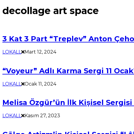
decollage art space
3 Kat 3 Part “Treplev” Anton Çeh
LOKALL
Mart 12, 2024
“Voyeur” Adlı Karma Sergi 11 Ocak’
LOKALL
Ocak 11, 2024
Melisa Özgür’ün İlk Kişisel Serg
LOKALL
Kasım 27, 2023