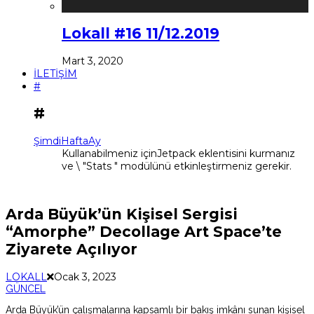
Lokall #16 11/12.2019
Mart 3, 2020
İLETİŞİM
#
#
Şimdi
Hafta
Ay
Kullanabilmeniz içinJetpack eklentisini kurmanız
ve \ "Stats " modülünü etkinleştirmeniz gerekir.
Arda Büyük’ün Kişisel Sergisi
“Amorphe” Decollage Art Space’te
Ziyarete Açılıyor
LOKALL
Ocak 3, 2023
GÜNCEL
Arda Büyük’ün çalışmalarına kapsamlı bir bakış imkânı sunan kişisel