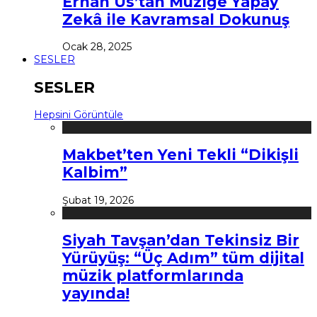
Erhan Us’tan Müziğe Yapay
Zekâ ile Kavramsal Dokunuş
Ocak 28, 2025
SESLER
SESLER
Hepsini Görüntüle
Makbet’ten Yeni Tekli “Dikişli
Kalbim”
Şubat 19, 2026
Siyah Tavşan’dan Tekinsiz Bir
Yürüyüş: “Üç Adım” tüm dijital
müzik platformlarında
yayında!