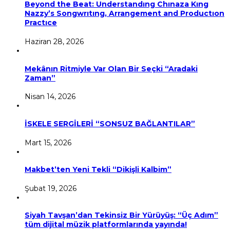
Beyond the Beat: Understandıng Chınaza Kıng
Nazzy’s Songwrıtıng, Arrangement and Productıon
Practıce
Haziran 28, 2026
Mekânın Ritmiyle Var Olan Bir Seçki “Aradaki
Zaman”
Nisan 14, 2026
İSKELE SERGİLERİ “SONSUZ BAĞLANTILAR”
Mart 15, 2026
Makbet’ten Yeni Tekli “Dikişli Kalbim”
Şubat 19, 2026
Siyah Tavşan’dan Tekinsiz Bir Yürüyüş: “Üç Adım”
tüm dijital müzik platformlarında yayında!