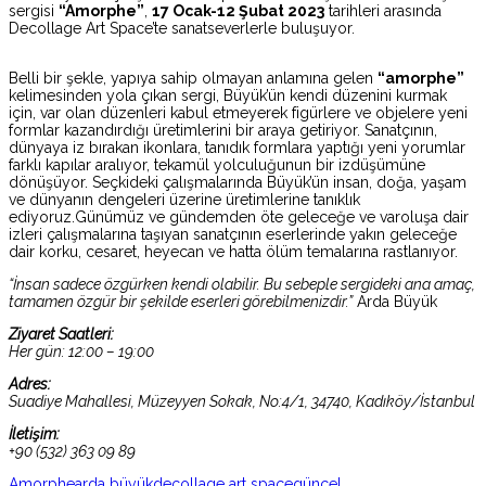
sergisi
“Amorphe”
,
17 Ocak-12 Şubat 2023
tarihleri arasında
Decollage Art Space’te sanatseverlerle buluşuyor.
Belli bir şekle, yapıya sahip olmayan anlamına gelen
“amorphe”
kelimesinden yola çıkan sergi, Büyük’ün kendi düzenini kurmak
için, var olan düzenleri kabul etmeyerek figürlere ve objelere yeni
formlar kazandırdığı üretimlerini bir araya getiriyor. Sanatçının,
dünyaya iz bırakan ikonlara, tanıdık formlara yaptığı yeni yorumlar
farklı kapılar aralıyor, tekamül yolculuğunun bir izdüşümüne
dönüşüyor. Seçkideki çalışmalarında Büyük’ün insan, doğa, yaşam
ve dünyanın dengeleri üzerine üretimlerine tanıklık
ediyoruz.Günümüz ve gündemden öte geleceğe ve varoluşa dair
izleri çalışmalarına taşıyan sanatçının eserlerinde yakın geleceğe
dair korku, cesaret, heyecan ve hatta ölüm temalarına rastlanıyor.
“İnsan sadece özgürken kendi olabilir. Bu sebeple sergideki ana amaç,
tamamen özgür bir şekilde eserleri görebilmenizdir.”
Arda Büyük
Ziyaret Saatleri:
Her gün: 12:00 – 19:00
Adres:
Suadiye Mahallesi, Müzeyyen Sokak, No:4/1, 34740, Kadıköy/İstanbul
İletişim:
+90 (532) 363 09 89
Amorphe
arda büyük
decollage art space
güncel