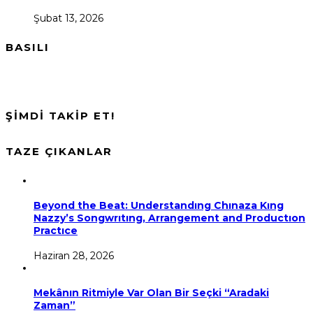
Şubat 13, 2026
BASILI
ŞİMDİ TAKİP ET!
TAZE ÇIKANLAR
Beyond the Beat: Understandıng Chınaza Kıng
Nazzy’s Songwrıtıng, Arrangement and Productıon
Practıce
Haziran 28, 2026
Mekânın Ritmiyle Var Olan Bir Seçki “Aradaki
Zaman”