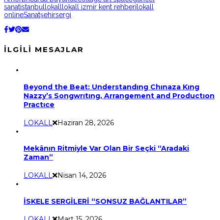
sanat
istanbul
lokall
lokall izmir kent rehberi
lokall
online
Sanat
şehir
sergi
İLGILI MESAJLAR
Beyond the Beat: Understandıng Chınaza Kıng
Nazzy’s Songwrıtıng, Arrangement and Productıon
Practıce
LOKALL
Haziran 28, 2026
Mekânın Ritmiyle Var Olan Bir Seçki “Aradaki
Zaman”
LOKALL
Nisan 14, 2026
İSKELE SERGİLERİ “SONSUZ BAĞLANTILAR”
LOKALL
Mart 15, 2026