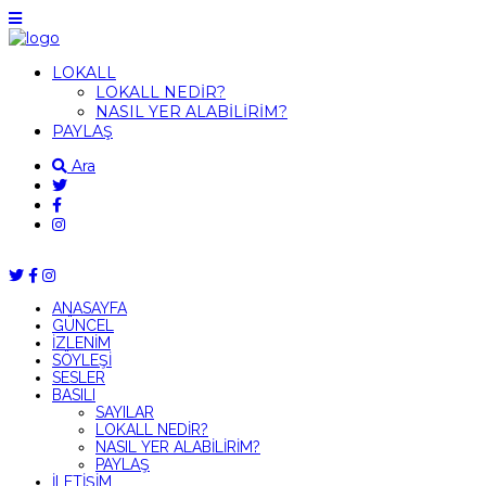
LOKALL
LOKALL NEDİR?
NASIL YER ALABİLİRİM?
PAYLAŞ
Ara
ANASAYFA
GÜNCEL
İZLENİM
SÖYLEŞİ
SESLER
BASILI
SAYILAR
LOKALL NEDİR?
NASIL YER ALABİLİRİM?
PAYLAŞ
İLETİŞİM