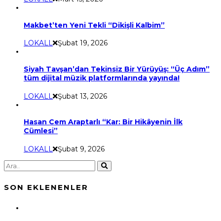
Makbet’ten Yeni Tekli “Dikişli Kalbim”
LOKALL
Şubat 19, 2026
Siyah Tavşan’dan Tekinsiz Bir Yürüyüş: “Üç Adım”
tüm dijital müzik platformlarında yayında!
LOKALL
Şubat 13, 2026
Hasan Cem Araptarlı “Kar: Bir Hikâyenin İlk
Cümlesi”
LOKALL
Şubat 9, 2026
SON EKLENENLER