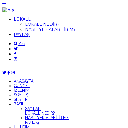
LOKALL
LOKALL NEDİR?
NASIL YER ALABİLİRİM?
PAYLAŞ
Ara
ANASAYFA
GÜNCEL
İZLENİM
SÖYLEŞİ
SESLER
BASILI
SAYILAR
LOKALL NEDİR?
NASIL YER ALABİLİRİM?
PAYLAŞ
İLETİŞİM