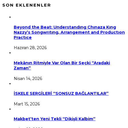
SON EKLENENLER
Beyond the Beat: Understandıng Chınaza Kıng
Nazzy’s Songwrıtıng, Arrangement and Productıon
Practıce
Haziran 28, 2026
Mekânın Ritmiyle Var Olan Bir Seçki “Aradaki
Zaman”
Nisan 14, 2026
İSKELE SERGİLERİ “SONSUZ BAĞLANTILAR”
Mart 15, 2026
Makbet’ten Yeni Tekli “Dikişli Kalbim”