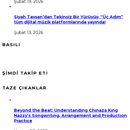
Şubat 19, 2026
Siyah Tavşan’dan Tekinsiz Bir Yürüyüş: “Üç Adım”
tüm dijital müzik platformlarında yayında!
Şubat 13, 2026
BASILI
ŞİMDİ TAKİP ET!
TAZE ÇIKANLAR
Beyond the Beat: Understandıng Chınaza Kıng
Nazzy’s Songwrıtıng, Arrangement and Productıon
Practıce