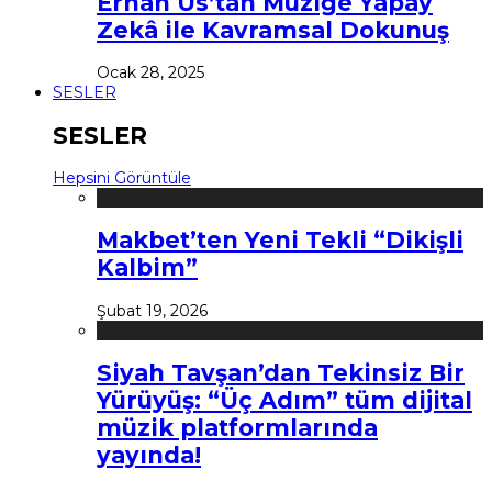
Erhan Us’tan Müziğe Yapay
Zekâ ile Kavramsal Dokunuş
Ocak 28, 2025
SESLER
SESLER
Hepsini Görüntüle
Makbet’ten Yeni Tekli “Dikişli
Kalbim”
Şubat 19, 2026
Siyah Tavşan’dan Tekinsiz Bir
Yürüyüş: “Üç Adım” tüm dijital
müzik platformlarında
yayında!