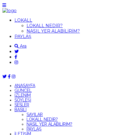
LOKALL
LOKALL NEDİR?
NASIL YER ALABİLİRİM?
PAYLAŞ
Ara
ANASAYFA
GÜNCEL
İZLENİM
SÖYLEŞİ
SESLER
BASILI
SAYILAR
LOKALL NEDİR?
NASIL YER ALABİLİRİM?
PAYLAŞ
İLETİŞİM