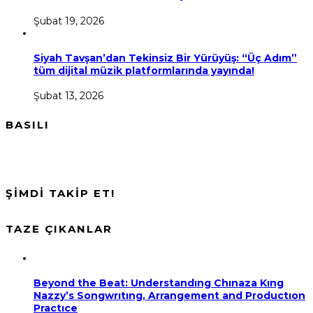
Şubat 19, 2026
Siyah Tavşan’dan Tekinsiz Bir Yürüyüş: “Üç Adım”
tüm dijital müzik platformlarında yayında!
Şubat 13, 2026
BASILI
ŞİMDİ TAKİP ET!
TAZE ÇIKANLAR
Beyond the Beat: Understandıng Chınaza Kıng
Nazzy’s Songwrıtıng, Arrangement and Productıon
Practıce