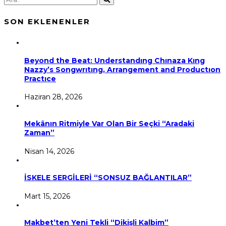
SON EKLENENLER
Beyond the Beat: Understandıng Chınaza Kıng
Nazzy’s Songwrıtıng, Arrangement and Productıon
Practıce
Haziran 28, 2026
Mekânın Ritmiyle Var Olan Bir Seçki “Aradaki
Zaman”
Nisan 14, 2026
İSKELE SERGİLERİ “SONSUZ BAĞLANTILAR”
Mart 15, 2026
Makbet’ten Yeni Tekli “Dikişli Kalbim”