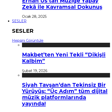
Erhan Us’tan Müziğe Yapay
Zekâ ile Kavramsal Dokunuş
Ocak 28, 2025
SESLER
SESLER
Hepsini Görüntüle
Makbet’ten Yeni Tekli “Dikişli
Kalbim”
Şubat 19, 2026
Siyah Tavşan’dan Tekinsiz Bir
Yürüyüş: “Üç Adım” tüm dijital
müzik platformlarında
yayında!