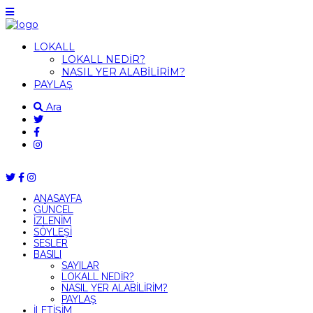
LOKALL
LOKALL NEDİR?
NASIL YER ALABİLİRİM?
PAYLAŞ
Ara
ANASAYFA
GÜNCEL
İZLENİM
SÖYLEŞİ
SESLER
BASILI
SAYILAR
LOKALL NEDİR?
NASIL YER ALABİLİRİM?
PAYLAŞ
İLETİŞİM