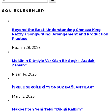
SON EKLENENLER
Beyond the Beat: Understandıng Chınaza Kıng
Nazzy’s Songwrıtıng, Arrangement and Productıon
Practıce
Haziran 28, 2026
Mekânın Ritmiyle Var Olan Bir Seçki “Aradaki
Zaman”
Nisan 14, 2026
İSKELE SERGİLERİ “SONSUZ BAĞLANTILAR”
Mart 15, 2026
Makbet’ten Yeni Tekli “Dikişli Kalbim”