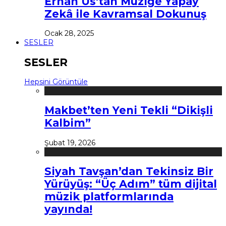
Erhan Us’tan Müziğe Yapay
Zekâ ile Kavramsal Dokunuş
Ocak 28, 2025
SESLER
SESLER
Hepsini Görüntüle
Makbet’ten Yeni Tekli “Dikişli
Kalbim”
Şubat 19, 2026
Siyah Tavşan’dan Tekinsiz Bir
Yürüyüş: “Üç Adım” tüm dijital
müzik platformlarında
yayında!