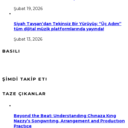
Şubat 19, 2026
Siyah Tavşan’dan Tekinsiz Bir Yürüyüş: “Üç Adım”
tüm dijital müzik platformlarında yayında!
Şubat 13, 2026
BASILI
ŞİMDİ TAKİP ET!
TAZE ÇIKANLAR
Beyond the Beat: Understandıng Chınaza Kıng
Nazzy’s Songwrıtıng, Arrangement and Productıon
Practıce