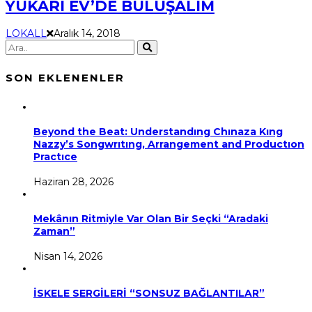
YUKARI EV’DE BULUŞALIM
LOKALL
Aralık 14, 2018
SON EKLENENLER
Beyond the Beat: Understandıng Chınaza Kıng
Nazzy’s Songwrıtıng, Arrangement and Productıon
Practıce
Haziran 28, 2026
Mekânın Ritmiyle Var Olan Bir Seçki “Aradaki
Zaman”
Nisan 14, 2026
İSKELE SERGİLERİ “SONSUZ BAĞLANTILAR”