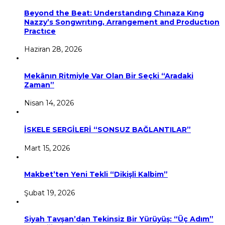
Beyond the Beat: Understandıng Chınaza Kıng
Nazzy’s Songwrıtıng, Arrangement and Productıon
Practıce
Haziran 28, 2026
Mekânın Ritmiyle Var Olan Bir Seçki “Aradaki
Zaman”
Nisan 14, 2026
İSKELE SERGİLERİ “SONSUZ BAĞLANTILAR”
Mart 15, 2026
Makbet’ten Yeni Tekli “Dikişli Kalbim”
Şubat 19, 2026
Siyah Tavşan’dan Tekinsiz Bir Yürüyüş: “Üç Adım”