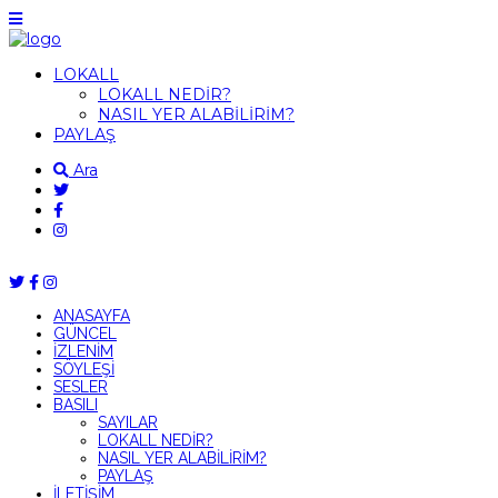
LOKALL
LOKALL NEDİR?
NASIL YER ALABİLİRİM?
PAYLAŞ
Ara
ANASAYFA
GÜNCEL
İZLENİM
SÖYLEŞİ
SESLER
BASILI
SAYILAR
LOKALL NEDİR?
NASIL YER ALABİLİRİM?
PAYLAŞ
İLETİŞİM