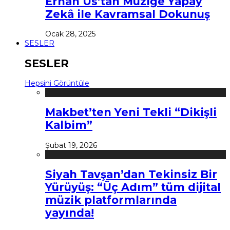
Erhan Us’tan Müziğe Yapay
Zekâ ile Kavramsal Dokunuş
Ocak 28, 2025
SESLER
SESLER
Hepsini Görüntüle
Makbet’ten Yeni Tekli “Dikişli
Kalbim”
Şubat 19, 2026
Siyah Tavşan’dan Tekinsiz Bir
Yürüyüş: “Üç Adım” tüm dijital
müzik platformlarında
yayında!