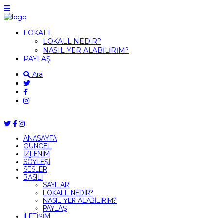
LOKALL
LOKALL NEDİR?
NASIL YER ALABİLİRİM?
PAYLAŞ
Ara
ANASAYFA
GÜNCEL
İZLENİM
SÖYLEŞİ
SESLER
BASILI
SAYILAR
LOKALL NEDİR?
NASIL YER ALABİLİRİM?
PAYLAŞ
İLETİŞİM