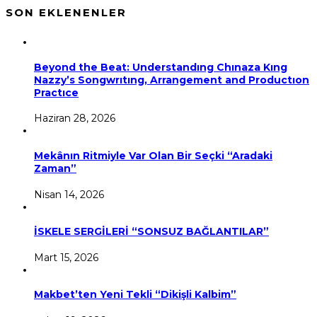
SON EKLENENLER
Beyond the Beat: Understandıng Chınaza Kıng
Nazzy’s Songwrıtıng, Arrangement and Productıon
Practıce
Haziran 28, 2026
Mekânın Ritmiyle Var Olan Bir Seçki “Aradaki
Zaman”
Nisan 14, 2026
İSKELE SERGİLERİ “SONSUZ BAĞLANTILAR”
Mart 15, 2026
Makbet’ten Yeni Tekli “Dikişli Kalbim”