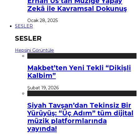
Erhan Us’tan Müziğe Yapay
Zekâ ile Kavramsal Dokunuş
Ocak 28, 2025
SESLER
SESLER
Hepsini Görüntüle
Makbet’ten Yeni Tekli “Dikişli
Kalbim”
Şubat 19, 2026
Siyah Tavşan’dan Tekinsiz Bir
Yürüyüş: “Üç Adım” tüm dijital
müzik platformlarında
yayında!