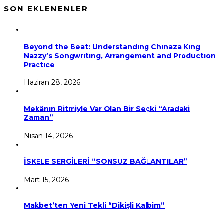
SON EKLENENLER
Beyond the Beat: Understandıng Chınaza Kıng
Nazzy’s Songwrıtıng, Arrangement and Productıon
Practıce
Haziran 28, 2026
Mekânın Ritmiyle Var Olan Bir Seçki “Aradaki
Zaman”
Nisan 14, 2026
İSKELE SERGİLERİ “SONSUZ BAĞLANTILAR”
Mart 15, 2026
Makbet’ten Yeni Tekli “Dikişli Kalbim”