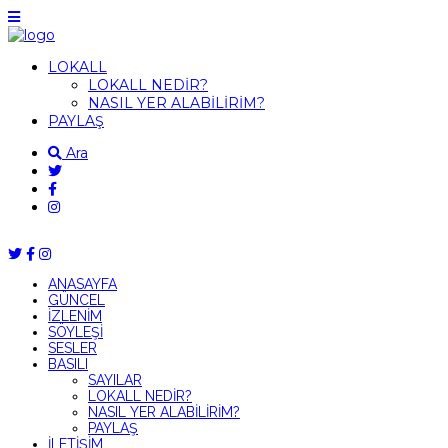
LOKALL
LOKALL NEDİR?
NASIL YER ALABİLİRİM?
PAYLAŞ
Ara
ANASAYFA
GÜNCEL
İZLENİM
SÖYLEŞİ
SESLER
BASILI
SAYILAR
LOKALL NEDİR?
NASIL YER ALABİLİRİM?
PAYLAŞ
İLETİŞİM