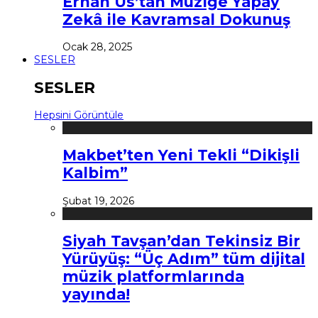
Erhan Us’tan Müziğe Yapay
Zekâ ile Kavramsal Dokunuş
Ocak 28, 2025
SESLER
SESLER
Hepsini Görüntüle
Makbet’ten Yeni Tekli “Dikişli
Kalbim”
Şubat 19, 2026
Siyah Tavşan’dan Tekinsiz Bir
Yürüyüş: “Üç Adım” tüm dijital
müzik platformlarında
yayında!