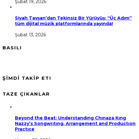
Şubat 19, 2026
Siyah Tavşan’dan Tekinsiz Bir Yürüyüş: “Üç Adım”
tüm dijital müzik platformlarında yayında!
Şubat 13, 2026
BASILI
ŞİMDİ TAKİP ET!
TAZE ÇIKANLAR
Beyond the Beat: Understandıng Chınaza Kıng
Nazzy’s Songwrıtıng, Arrangement and Productıon
Practıce