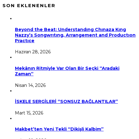
SON EKLENENLER
Beyond the Beat: Understandıng Chınaza Kıng
Nazzy’s Songwrıtıng, Arrangement and Productıon
Practıce
Haziran 28, 2026
Mekânın Ritmiyle Var Olan Bir Seçki “Aradaki
Zaman”
Nisan 14, 2026
İSKELE SERGİLERİ “SONSUZ BAĞLANTILAR”
Mart 15, 2026
Makbet’ten Yeni Tekli “Dikişli Kalbim”