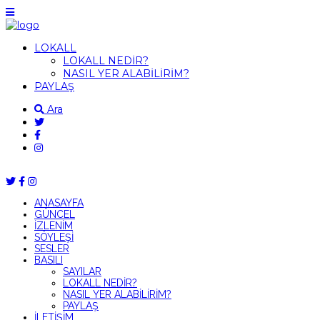
LOKALL
LOKALL NEDİR?
NASIL YER ALABİLİRİM?
PAYLAŞ
Ara
ANASAYFA
GÜNCEL
İZLENİM
SÖYLEŞİ
SESLER
BASILI
SAYILAR
LOKALL NEDİR?
NASIL YER ALABİLİRİM?
PAYLAŞ
İLETİŞİM