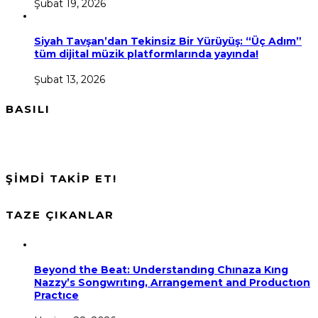
Şubat 19, 2026
Siyah Tavşan’dan Tekinsiz Bir Yürüyüş: “Üç Adım”
tüm dijital müzik platformlarında yayında!
Şubat 13, 2026
BASILI
ŞİMDİ TAKİP ET!
TAZE ÇIKANLAR
Beyond the Beat: Understandıng Chınaza Kıng
Nazzy’s Songwrıtıng, Arrangement and Productıon
Practıce