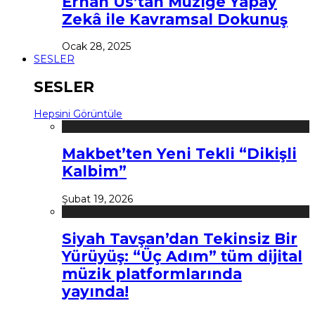
Erhan Us’tan Müziğe Yapay
Zekâ ile Kavramsal Dokunuş
Ocak 28, 2025
SESLER
SESLER
Hepsini Görüntüle
Makbet’ten Yeni Tekli “Dikişli
Kalbim”
Şubat 19, 2026
Siyah Tavşan’dan Tekinsiz Bir
Yürüyüş: “Üç Adım” tüm dijital
müzik platformlarında
yayında!