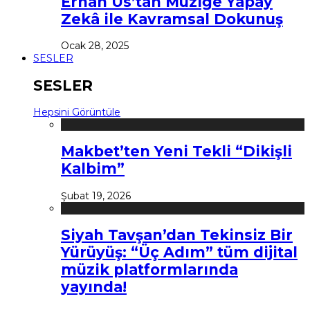
Erhan Us’tan Müziğe Yapay
Zekâ ile Kavramsal Dokunuş
Ocak 28, 2025
SESLER
SESLER
Hepsini Görüntüle
Makbet’ten Yeni Tekli “Dikişli
Kalbim”
Şubat 19, 2026
Siyah Tavşan’dan Tekinsiz Bir
Yürüyüş: “Üç Adım” tüm dijital
müzik platformlarında
yayında!