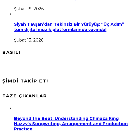
Şubat 19, 2026
Siyah Tavşan’dan Tekinsiz Bir Yürüyüş: “Üç Adım”
tüm dijital müzik platformlarında yayında!
Şubat 13, 2026
BASILI
ŞİMDİ TAKİP ET!
TAZE ÇIKANLAR
Beyond the Beat: Understandıng Chınaza Kıng
Nazzy’s Songwrıtıng, Arrangement and Productıon
Practıce