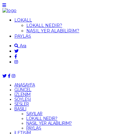
LOKALL
LOKALL NEDİR?
NASIL YER ALABİLİRİM?
PAYLAŞ
Ara
ANASAYFA
GÜNCEL
İZLENİM
SÖYLEŞİ
SESLER
BASILI
SAYILAR
LOKALL NEDİR?
NASIL YER ALABİLİRİM?
PAYLAŞ
İLETİŞİM