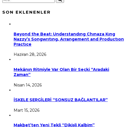
SON EKLENENLER
Beyond the Beat: Understandıng Chınaza Kıng
Nazzy’s Songwrıtıng, Arrangement and Productıon
Practıce
Haziran 28, 2026
Mekânın Ritmiyle Var Olan Bir Seçki “Aradaki
Zaman”
Nisan 14, 2026
İSKELE SERGİLERİ “SONSUZ BAĞLANTILAR”
Mart 15, 2026
Makbet’ten Yeni Tekli “Dikişli Kalbim”