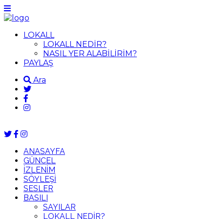
LOKALL
LOKALL NEDİR?
NASIL YER ALABİLİRİM?
PAYLAŞ
Ara
ANASAYFA
GÜNCEL
İZLENİM
SÖYLEŞİ
SESLER
BASILI
SAYILAR
LOKALL NEDİR?