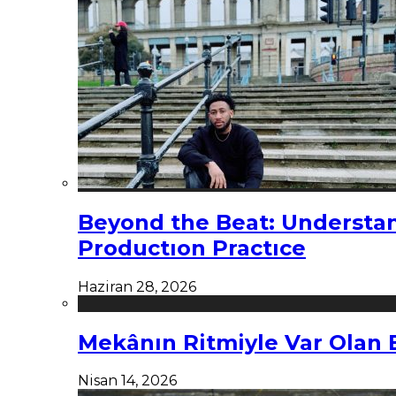
Beyond the Beat: Understa
Productıon Practıce
Haziran 28, 2026
Mekânın Ritmiyle Var Olan 
Nisan 14, 2026