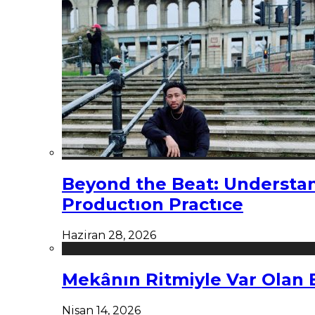
Beyond the Beat: Understa
Productıon Practıce
Haziran 28, 2026
Mekânın Ritmiyle Var Olan 
Nisan 14, 2026