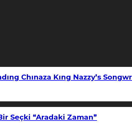
ndıng Chınaza Kıng Nazzy’s Songwr
Bir Seçki “Aradaki Zaman”