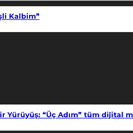
şli Kalbim”
ir Yürüyüş: “Üç Adım” tüm dijital 