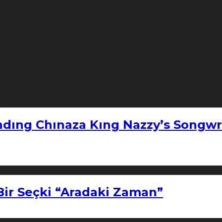
ndıng Chınaza Kıng Nazzy’s Songwr
Bir Seçki “Aradaki Zaman”