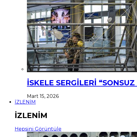
İSKELE SERGİLERİ “SONSU
Mart 15, 2026
İZLENİM
İZLENİM
Hepsini Görüntüle