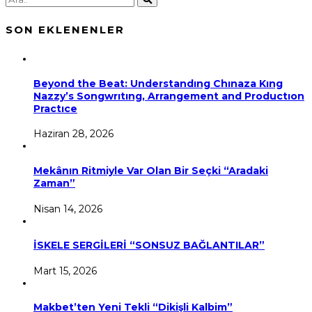
SON EKLENENLER
Beyond the Beat: Understandıng Chınaza Kıng
Nazzy’s Songwrıtıng, Arrangement and Productıon
Practıce
Haziran 28, 2026
Mekânın Ritmiyle Var Olan Bir Seçki “Aradaki
Zaman”
Nisan 14, 2026
İSKELE SERGİLERİ “SONSUZ BAĞLANTILAR”
Mart 15, 2026
Makbet’ten Yeni Tekli “Dikişli Kalbim”