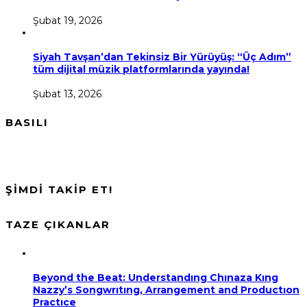
Şubat 19, 2026
Siyah Tavşan’dan Tekinsiz Bir Yürüyüş: “Üç Adım”
tüm dijital müzik platformlarında yayında!
Şubat 13, 2026
BASILI
ŞİMDİ TAKİP ET!
TAZE ÇIKANLAR
Beyond the Beat: Understandıng Chınaza Kıng
Nazzy’s Songwrıtıng, Arrangement and Productıon
Practıce