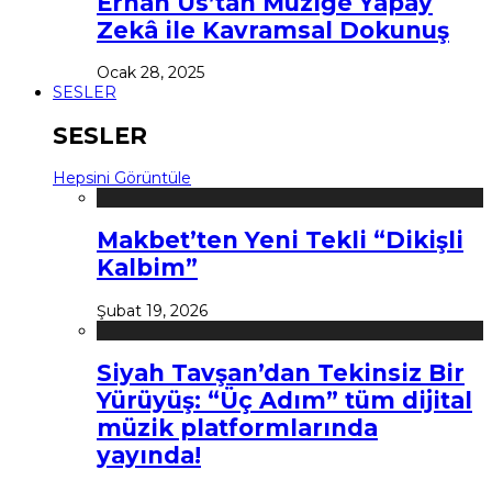
Erhan Us’tan Müziğe Yapay
Zekâ ile Kavramsal Dokunuş
Ocak 28, 2025
SESLER
SESLER
Hepsini Görüntüle
Makbet’ten Yeni Tekli “Dikişli
Kalbim”
Şubat 19, 2026
Siyah Tavşan’dan Tekinsiz Bir
Yürüyüş: “Üç Adım” tüm dijital
müzik platformlarında
yayında!