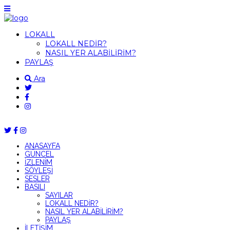
LOKALL
LOKALL NEDİR?
NASIL YER ALABİLİRİM?
PAYLAŞ
Ara
ANASAYFA
GÜNCEL
İZLENİM
SÖYLEŞİ
SESLER
BASILI
SAYILAR
LOKALL NEDİR?
NASIL YER ALABİLİRİM?
PAYLAŞ
İLETİŞİM