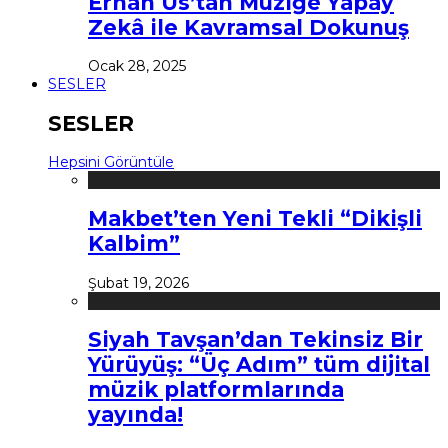
Erhan Us’tan Müziğe Yapay
Zekâ ile Kavramsal Dokunuş
Ocak 28, 2025
SESLER
SESLER
Hepsini Görüntüle
Makbet’ten Yeni Tekli “Dikişli
Kalbim”
Şubat 19, 2026
Siyah Tavşan’dan Tekinsiz Bir
Yürüyüş: “Üç Adım” tüm dijital
müzik platformlarında
yayında!