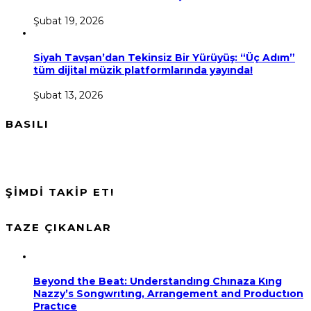
Şubat 19, 2026
Siyah Tavşan’dan Tekinsiz Bir Yürüyüş: “Üç Adım”
tüm dijital müzik platformlarında yayında!
Şubat 13, 2026
BASILI
ŞİMDİ TAKİP ET!
TAZE ÇIKANLAR
Beyond the Beat: Understandıng Chınaza Kıng
Nazzy’s Songwrıtıng, Arrangement and Productıon
Practıce