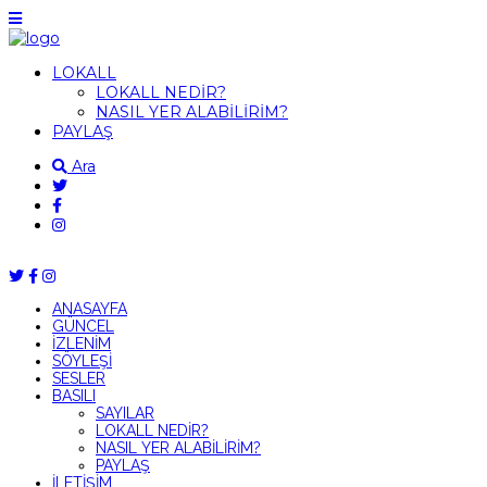
LOKALL
LOKALL NEDİR?
NASIL YER ALABİLİRİM?
PAYLAŞ
Ara
ANASAYFA
GÜNCEL
İZLENİM
SÖYLEŞİ
SESLER
BASILI
SAYILAR
LOKALL NEDİR?
NASIL YER ALABİLİRİM?
PAYLAŞ
İLETİŞİM