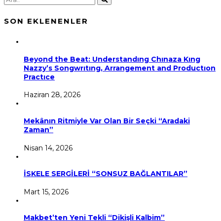
SON EKLENENLER
Beyond the Beat: Understandıng Chınaza Kıng
Nazzy’s Songwrıtıng, Arrangement and Productıon
Practıce
Haziran 28, 2026
Mekânın Ritmiyle Var Olan Bir Seçki “Aradaki
Zaman”
Nisan 14, 2026
İSKELE SERGİLERİ “SONSUZ BAĞLANTILAR”
Mart 15, 2026
Makbet’ten Yeni Tekli “Dikişli Kalbim”