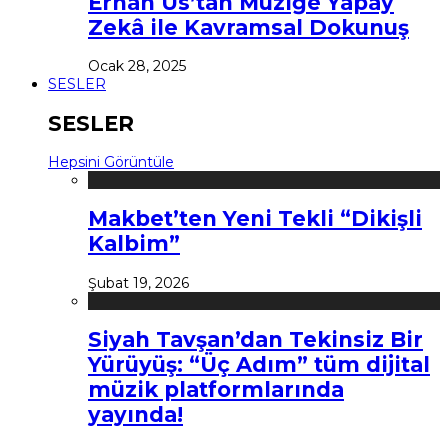
Erhan Us’tan Müziğe Yapay
Zekâ ile Kavramsal Dokunuş
Ocak 28, 2025
SESLER
SESLER
Hepsini Görüntüle
Makbet’ten Yeni Tekli “Dikişli
Kalbim”
Şubat 19, 2026
Siyah Tavşan’dan Tekinsiz Bir
Yürüyüş: “Üç Adım” tüm dijital
müzik platformlarında
yayında!