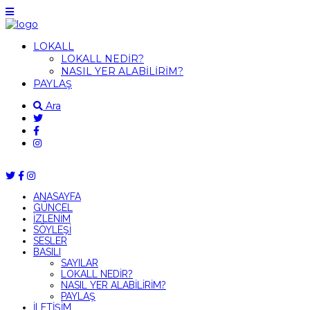
LOKALL
LOKALL NEDİR?
NASIL YER ALABİLİRİM?
PAYLAŞ
Ara
ANASAYFA
GÜNCEL
İZLENİM
SÖYLEŞİ
SESLER
BASILI
SAYILAR
LOKALL NEDİR?
NASIL YER ALABİLİRİM?
PAYLAŞ
İLETİŞİM