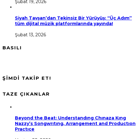
Şubat 19, 2026
Siyah Tavşan’dan Tekinsiz Bir Yürüyüş: “Üç Adım”
tüm dijital müzik platformlarında yayında!
Şubat 13, 2026
BASILI
ŞİMDİ TAKİP ET!
TAZE ÇIKANLAR
Beyond the Beat: Understandıng Chınaza Kıng
Nazzy’s Songwrıtıng, Arrangement and Productıon
Practıce