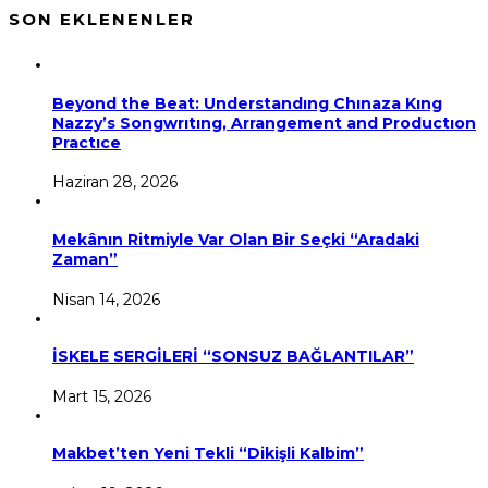
SON EKLENENLER
Beyond the Beat: Understandıng Chınaza Kıng
Nazzy’s Songwrıtıng, Arrangement and Productıon
Practıce
Haziran 28, 2026
Mekânın Ritmiyle Var Olan Bir Seçki “Aradaki
Zaman”
Nisan 14, 2026
İSKELE SERGİLERİ “SONSUZ BAĞLANTILAR”
Mart 15, 2026
Makbet’ten Yeni Tekli “Dikişli Kalbim”