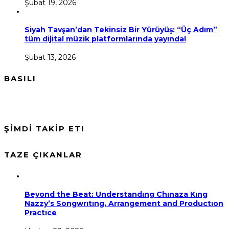
Şubat 19, 2026
Siyah Tavşan’dan Tekinsiz Bir Yürüyüş: “Üç Adım”
tüm dijital müzik platformlarında yayında!
Şubat 13, 2026
BASILI
ŞİMDİ TAKİP ET!
TAZE ÇIKANLAR
Beyond the Beat: Understandıng Chınaza Kıng
Nazzy’s Songwrıtıng, Arrangement and Productıon
Practıce