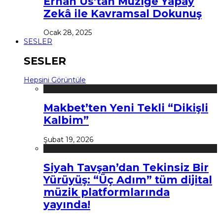
Erhan Us’tan Müziğe Yapay
Zekâ ile Kavramsal Dokunuş
Ocak 28, 2025
SESLER
SESLER
Hepsini Görüntüle
Makbet’ten Yeni Tekli “Dikişli
Kalbim”
Şubat 19, 2026
Siyah Tavşan’dan Tekinsiz Bir
Yürüyüş: “Üç Adım” tüm dijital
müzik platformlarında
yayında!