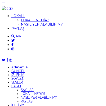
LOKALL
LOKALL NEDİR?
NASIL YER ALABİLİRİM?
PAYLAŞ
Ara
ANASAYFA
GÜNCEL
İZLENİM
SÖYLEŞİ
SESLER
BASILI
SAYILAR
LOKALL NEDİR?
NASIL YER ALABİLİRİM?
PAYLAŞ
İLETİŞİM