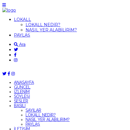
LOKALL
LOKALL NEDİR?
NASIL YER ALABİLİRİM?
PAYLAŞ
Ara
ANASAYFA
GÜNCEL
İZLENİM
SÖYLEŞİ
SESLER
BASILI
SAYILAR
LOKALL NEDİR?
NASIL YER ALABİLİRİM?
PAYLAŞ
İLETİŞİM