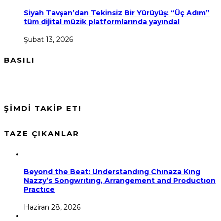
Siyah Tavşan’dan Tekinsiz Bir Yürüyüş: “Üç Adım”
tüm dijital müzik platformlarında yayında!
Şubat 13, 2026
BASILI
ŞİMDİ TAKİP ET!
TAZE ÇIKANLAR
Beyond the Beat: Understandıng Chınaza Kıng
Nazzy’s Songwrıtıng, Arrangement and Productıon
Practıce
Haziran 28, 2026