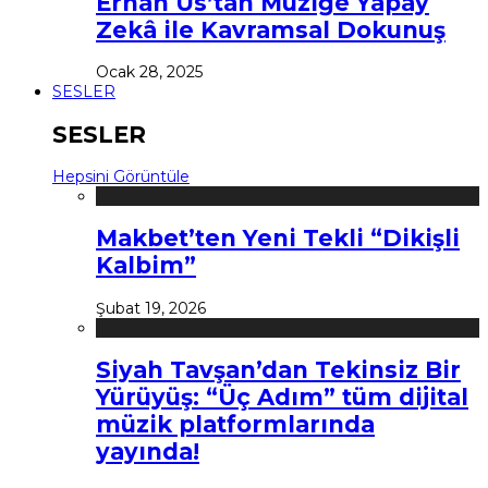
Erhan Us’tan Müziğe Yapay
Zekâ ile Kavramsal Dokunuş
Ocak 28, 2025
SESLER
SESLER
Hepsini Görüntüle
Makbet’ten Yeni Tekli “Dikişli
Kalbim”
Şubat 19, 2026
Siyah Tavşan’dan Tekinsiz Bir
Yürüyüş: “Üç Adım” tüm dijital
müzik platformlarında
yayında!