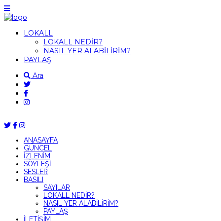
LOKALL
LOKALL NEDİR?
NASIL YER ALABİLİRİM?
PAYLAŞ
Ara
ANASAYFA
GÜNCEL
İZLENİM
SÖYLEŞİ
SESLER
BASILI
SAYILAR
LOKALL NEDİR?
NASIL YER ALABİLİRİM?
PAYLAŞ
İLETİŞİM