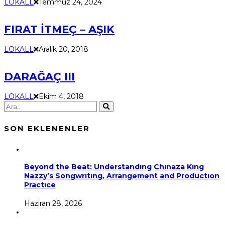
LOKALL
Temmuz 24, 2024
FIRAT İTMEÇ – AŞIK
LOKALL
Aralık 20, 2018
DARAĞAÇ III
LOKALL
Ekim 4, 2018
SON EKLENENLER
Beyond the Beat: Understandıng Chınaza Kıng
Nazzy’s Songwrıtıng, Arrangement and Productıon
Practıce
Haziran 28, 2026