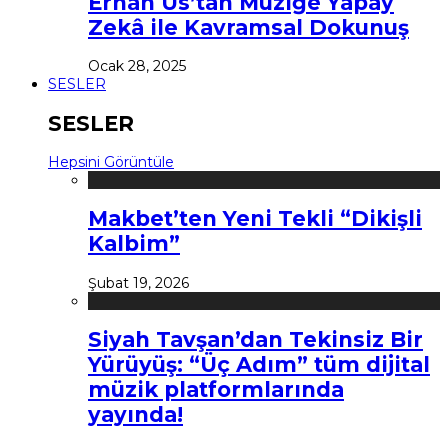
Erhan Us’tan Müziğe Yapay
Zekâ ile Kavramsal Dokunuş
Ocak 28, 2025
SESLER
SESLER
Hepsini Görüntüle
Makbet’ten Yeni Tekli “Dikişli
Kalbim”
Şubat 19, 2026
Siyah Tavşan’dan Tekinsiz Bir
Yürüyüş: “Üç Adım” tüm dijital
müzik platformlarında
yayında!