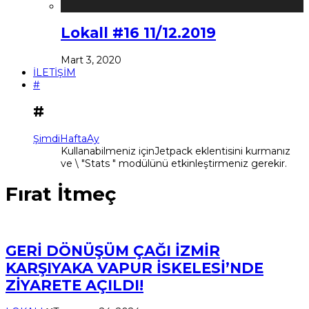
Lokall #16 11/12.2019
Mart 3, 2020
İLETİŞİM
#
#
Şimdi
Hafta
Ay
Kullanabilmeniz içinJetpack eklentisini kurmanız
ve \ "Stats " modülünü etkinleştirmeniz gerekir.
Fırat İtmeç
GERİ DÖNÜŞÜM ÇAĞI İZMİR
KARŞIYAKA VAPUR İSKELESİ’NDE
ZİYARETE AÇILDI!