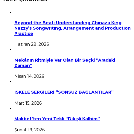
Beyond the Beat: Understandıng Chınaza Kıng
Nazzy’s Songwrıtıng, Arrangement and Productıon
Practıce
Haziran 28, 2026
Mekânın Ritmiyle Var Olan Bir Seçki “Aradaki
Zaman”
Nisan 14, 2026
İSKELE SERGİLERİ “SONSUZ BAĞLANTILAR”
Mart 15, 2026
Makbet’ten Yeni Tekli “Dikişli Kalbim”
Şubat 19, 2026