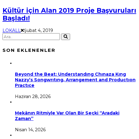
Kültür için Alan 2019 Proje Başvuruları
Başladı!
LOKALL
Şubat 4, 2019
SON EKLENENLER
Beyond the Beat: Understandıng Chınaza Kıng
Nazzy’s Songwrıtıng, Arrangement and Productıon
Practıce
Haziran 28, 2026
Mekânın Ritmiyle Var Olan Bir Seçki “Aradaki
Zaman”
Nisan 14, 2026