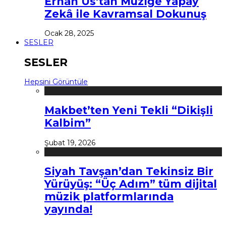
Erhan Us’tan Müziğe Yapay
Zekâ ile Kavramsal Dokunuş
Ocak 28, 2025
SESLER
SESLER
Hepsini Görüntüle
Makbet’ten Yeni Tekli “Dikişli
Kalbim”
Şubat 19, 2026
Siyah Tavşan’dan Tekinsiz Bir
Yürüyüş: “Üç Adım” tüm dijital
müzik platformlarında
yayında!