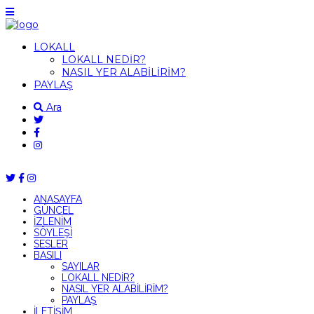
LOKALL
LOKALL NEDİR?
NASIL YER ALABİLİRİM?
PAYLAŞ
Ara
ANASAYFA
GÜNCEL
İZLENİM
SÖYLEŞİ
SESLER
BASILI
SAYILAR
LOKALL NEDİR?
NASIL YER ALABİLİRİM?
PAYLAŞ
İLETİŞİM