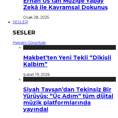
Erhan Us’tan Müziğe Yapay
Zekâ ile Kavramsal Dokunuş
Ocak 28, 2025
SESLER
SESLER
Hepsini Görüntüle
Makbet’ten Yeni Tekli “Dikişli
Kalbim”
Şubat 19, 2026
Siyah Tavşan’dan Tekinsiz Bir
Yürüyüş: “Üç Adım” tüm dijital
müzik platformlarında
yayında!