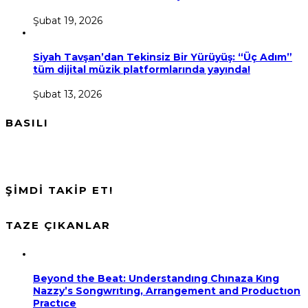
Şubat 19, 2026
Siyah Tavşan’dan Tekinsiz Bir Yürüyüş: “Üç Adım”
tüm dijital müzik platformlarında yayında!
Şubat 13, 2026
BASILI
ŞİMDİ TAKİP ET!
TAZE ÇIKANLAR
Beyond the Beat: Understandıng Chınaza Kıng
Nazzy’s Songwrıtıng, Arrangement and Productıon
Practıce