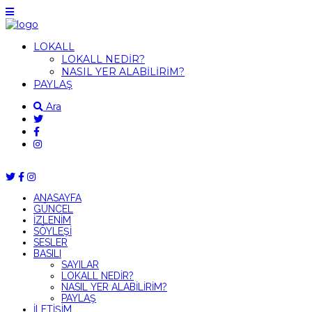
LOKALL
LOKALL NEDİR?
NASIL YER ALABİLİRİM?
PAYLAŞ
Ara
ANASAYFA
GÜNCEL
İZLENİM
SÖYLEŞİ
SESLER
BASILI
SAYILAR
LOKALL NEDİR?
NASIL YER ALABİLİRİM?
PAYLAŞ
İLETİŞİM