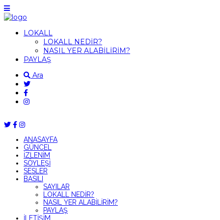
LOKALL
LOKALL NEDİR?
NASIL YER ALABİLİRİM?
PAYLAŞ
Ara
ANASAYFA
GÜNCEL
İZLENİM
SÖYLEŞİ
SESLER
BASILI
SAYILAR
LOKALL NEDİR?
NASIL YER ALABİLİRİM?
PAYLAŞ
İLETİŞİM