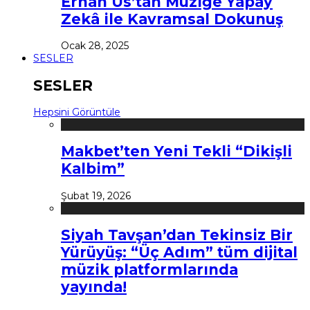
Erhan Us’tan Müziğe Yapay
Zekâ ile Kavramsal Dokunuş
Ocak 28, 2025
SESLER
SESLER
Hepsini Görüntüle
Makbet’ten Yeni Tekli “Dikişli
Kalbim”
Şubat 19, 2026
Siyah Tavşan’dan Tekinsiz Bir
Yürüyüş: “Üç Adım” tüm dijital
müzik platformlarında
yayında!