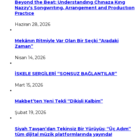
Beyond the Beat: Understandıng Chınaza Kıng
Nazzy’s Songwrıtıng, Arrangement and Productıon
Practıce
Haziran 28, 2026
Mekânın Ritmiyle Var Olan Bir Seçki “Aradaki
Zaman”
Nisan 14, 2026
İSKELE SERGİLERİ “SONSUZ BAĞLANTILAR”
Mart 15, 2026
Makbet’ten Yeni Tekli “Dikişli Kalbim”
Şubat 19, 2026
Siyah Tavşan’dan Tekinsiz Bir Yürüyüş: “Üç Adım”
tüm dijital müzik platformlarında yayında!