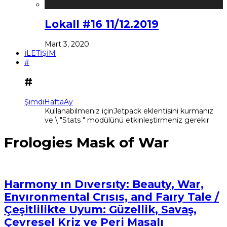
Lokall #16 11/12.2019
Mart 3, 2020
İLETİŞİM
#
#
Şimdi
Hafta
Ay
Kullanabilmeniz içinJetpack eklentisini kurmanız
ve \ "Stats " modülünü etkinleştirmeniz gerekir.
Frologies Mask of War
Harmony ın Dıversıty: Beauty, War,
Envıronmental Crısıs, and Faıry Tale /
Çeşitlilikte Uyum: Güzellik, Savaş,
Çevresel Kriz ve Peri Masalı