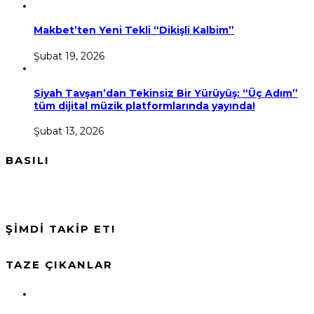
Makbet’ten Yeni Tekli “Dikişli Kalbim”
Şubat 19, 2026
Siyah Tavşan’dan Tekinsiz Bir Yürüyüş: “Üç Adım”
tüm dijital müzik platformlarında yayında!
Şubat 13, 2026
BASILI
ŞİMDİ TAKİP ET!
TAZE ÇIKANLAR