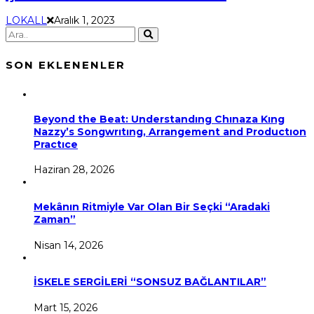
LOKALL
Aralık 1, 2023
SON EKLENENLER
Beyond the Beat: Understandıng Chınaza Kıng
Nazzy’s Songwrıtıng, Arrangement and Productıon
Practıce
Haziran 28, 2026
Mekânın Ritmiyle Var Olan Bir Seçki “Aradaki
Zaman”
Nisan 14, 2026
İSKELE SERGİLERİ “SONSUZ BAĞLANTILAR”
Mart 15, 2026