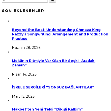
SON EKLENENLER
Beyond the Beat: Understandıng Chınaza Kıng
Nazzy’s Songwrıtıng, Arrangement and Productıon
Practıce
Haziran 28, 2026
Mekânın Ritmiyle Var Olan Bir Seçki “Aradaki
Zaman”
Nisan 14, 2026
İSKELE SERGİLERİ “SONSUZ BAĞLANTILAR”
Mart 15, 2026
Makbet’ten Yeni Tekli “Dikişli Kalbim”