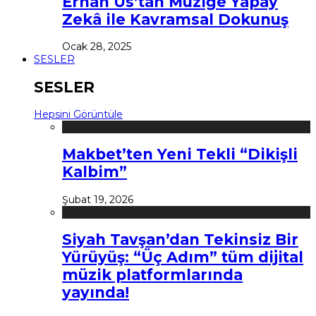
Erhan Us’tan Müziğe Yapay
Zekâ ile Kavramsal Dokunuş
Ocak 28, 2025
SESLER
SESLER
Hepsini Görüntüle
Makbet’ten Yeni Tekli “Dikişli
Kalbim”
Şubat 19, 2026
Siyah Tavşan’dan Tekinsiz Bir
Yürüyüş: “Üç Adım” tüm dijital
müzik platformlarında
yayında!