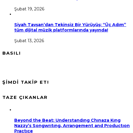
Şubat 19, 2026
Siyah Tavşan’dan Tekinsiz Bir Yürüyüş: “Üç Adım”
tüm dijital müzik platformlarında yayında!
Şubat 13, 2026
BASILI
ŞİMDİ TAKİP ET!
TAZE ÇIKANLAR
Beyond the Beat: Understandıng Chınaza Kıng
Nazzy’s Songwrıtıng, Arrangement and Productıon
Practıce