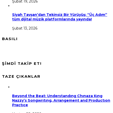
Şubat 19, 2026
Siyah Tavşan’dan Tekinsiz Bir Yürüyüş: “Üç Adım”
tüm dijital müzik platformlarında yayında!
Şubat 13, 2026
BASILI
ŞİMDİ TAKİP ET!
TAZE ÇIKANLAR
Beyond the Beat: Understandıng Chınaza Kıng
Nazzy’s Songwrıtıng, Arrangement and Productıon
Practıce