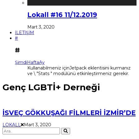
Lokall #16 11/12.2019
Mart 3, 2020
İLETİŞİM
#
#
Şimdi
Hafta
Ay
Kullanabilmeniz içinJetpack eklentisini kurmanız
ve \ "Stats " modülünü etkinleştirmeniz gerekir.
Genç LGBTİ+ Derneği
İSVEÇ GÖKKUŞAĞI FİLMLERİ İZMİR’DE
LOKALL
Mart 3, 2020