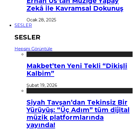
Erhan Us’tan Müziğe Yapay
Zekâ ile Kavramsal Dokunuş
Ocak 28, 2025
SESLER
SESLER
Hepsini Görüntüle
Makbet’ten Yeni Tekli “Dikişli
Kalbim”
Şubat 19, 2026
Siyah Tavşan’dan Tekinsiz Bir
Yürüyüş: “Üç Adım” tüm dijital
müzik platformlarında
yayında!