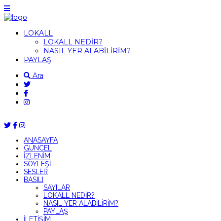
LOKALL
LOKALL NEDİR?
NASIL YER ALABİLİRİM?
PAYLAŞ
Ara
ANASAYFA
GÜNCEL
İZLENİM
SÖYLEŞİ
SESLER
BASILI
SAYILAR
LOKALL NEDİR?
NASIL YER ALABİLİRİM?
PAYLAŞ
İLETİŞİM