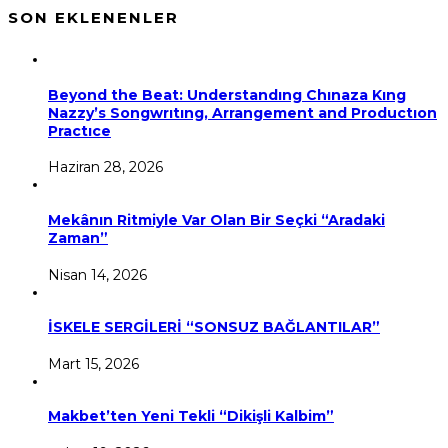
SON EKLENENLER
Beyond the Beat: Understandıng Chınaza Kıng
Nazzy’s Songwrıtıng, Arrangement and Productıon
Practıce
Haziran 28, 2026
Mekânın Ritmiyle Var Olan Bir Seçki “Aradaki
Zaman”
Nisan 14, 2026
İSKELE SERGİLERİ “SONSUZ BAĞLANTILAR”
Mart 15, 2026
Makbet’ten Yeni Tekli “Dikişli Kalbim”